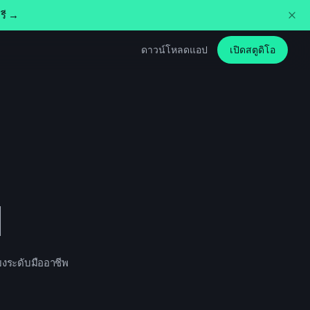
รี →
ดาวน์โหลดแอป
เปิดสตูดิโอ
I
สียงระดับมืออาชีพ