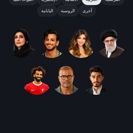
أخرى
الروسية
اليابانية