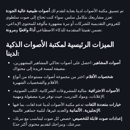
تم تنسيق مكتبة الأصوات لدينا بعناية لتقدم لك
أصوات طبيعية عالية الجودة
تعزز مشاريعك بتكامل سلس. سواء كنت تحتاج إلى صوت سلطوي
للعروض التقديمية للشركات أو نبرة مشهورة مألوفة للمحتوى الإبداعي،
.
تضمن تقنيتنا المتقدمة للذكاء الاصطناعي
أداءً واقعيًا
و
مرونة
الميزات الرئيسية لمكتبة الأصوات الذكية
لدينا:
أصوات المشاهير
: احصل على أصوات تحاكي المشاهير المشهورين،
مضيفة لمسة فريدة إلى محتواك.
شخصيات الأفلام
: اختر من مجموعة أصوات مستوحاة من أنواع
الأفلام والشخصيات الشهيرة.
الأصوات الاحترافية
: مثالية للمشروعات الشركاتية، الكتب الصوتية،
الإعلانات، ومواد التدريب، حيث توفر نبرة مصقولة ومهنية.
خيارات متعددة اللغات
: تدعم مكتبة الأصوات لدينا عدة لغات، بما فيها
والعديد غيرها، لتلبية جماهير عالمية.
الإنجليزية
،
الألمانية
إعدادات صوت قابلة للتخصيص
: خصص كل صوت ليتناسب مع نبرتك،
سرعتك، ومزاجك لتقديم محتوى أكثر جذبًا.