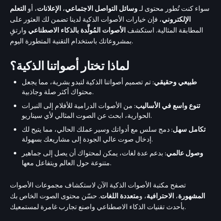
سواء كنت تُطور محتوى لـ
وسائل التواصل الاجتماعي
،
الإعلانات
، أو
التعلم
الإلكتروني
، فإن خيارات الأصوات الذكية لدينا تضمن لك العثور على
المطابقة المثالية. استكشف
الأصوات المُولَّدة بالذكاء الاصطناعي
وارتقِ
بمشروعاتك باستخدام التقنية المتطورة اليوم.
لماذا تختار أصواتنا الذكية؟
طبيعي وحقيقي
: تم تصميم أصواتنا الذكية لتبدو بشرية، مما يجعل
محتواك أكثر صلة وجاذبية.
تنوع واسع في الأساليب
: من الأصوات الدرامية للأفلام إلى النبرات
الحوارية، ابحث عن الصوت المثالي لأي سيناريو.
تكامل سهل
: دمج سلس مع أدواتك وسير عملك الحالي، مما يتيح لك
إدخال صوت عالي الجودة إلى مشاريعك بسهولة.
وصول عالمي
: بدعم عدة لغات، يمكن لمحتواك أن يصل إلى جماهير
متنوعة حول العالم ويتفاعل معها.
تصفح مكتبة الأصوات الذكية الآن لاستكشاف مجموعات الأصوات
المشهورة
،
الاحترافية
، و
متعددة اللغات
. حسّن محتوى الصوت الخاص بك
بأحدث تقنيات الذكاء الاصطناعي واصنع تجارب غامرة لمستمعيك.