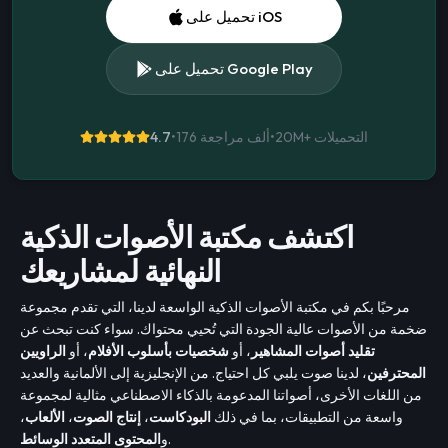
تحميل على iOS
تحميل على Google Play
التحميلات
20M+
•
176 ألف مراجعة
•
4.7
اكتشف مكتبة الأصوات الذكية
النهائية لمشاريعك
مرحبًا بكم في مكتبة الأصوات الذكية الواسعة لدينا، التي تقدم مجموعة
ضخمة من الأصوات عالية الجودة التي تُحيي محتواك. سواء كنت تبحث عن
تقليد أصوات المشاهير
، أو
شخصيات بأسلوب الأفلام
، أو
الراويين
المحترفين
، لدينا صوت يلبي كل احتياج. من الإنجليزية إلى الألمانية والعديد
من اللغات الأخرى، أصواتنا المدعومة بالذكاء الاصطناعي مثالية لمجموعة
واسعة من التطبيقات، بما في ذلك
البودكاست
،
إنتاج الصوت
،
الألعاب
،
.
و
المحتوى المتعدد الوسائط