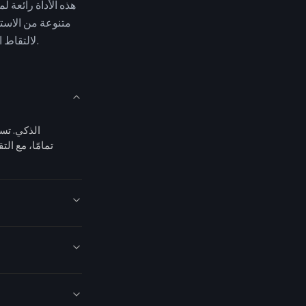
متنوعة من الاست
لالتقاط النغمة المميزة، مما يجعل صوتك مألوفًا وواضحًا.
تمامًا، مع ال