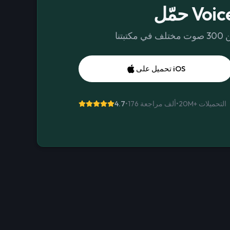
Voices 
تحميل على iOS
التحميلات
20M+
•
176 ألف مراجعة
•
4.7