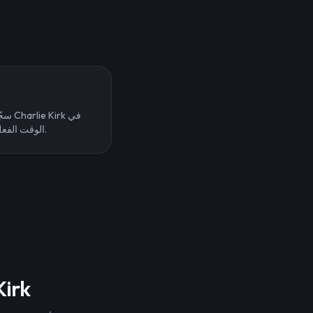
سجّل
الوقت الفعلي. رائع للدبلجة والمحتوى المباشر.
ابدأ باستخدا