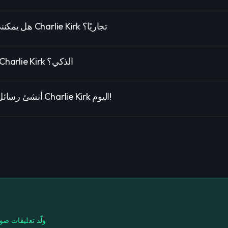
هل يمكنني استخدام صوت Charlie Kirk تجاريًا؟
لماذا تختار صوت Charlie Kirk الذكي؟
أنشئ رسائل صوتية مخصصة Charlie Kirk اليوم!
ولّد تعليقات صو