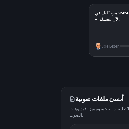
Joe Biden
أنشئ ملفات صوتية
تعليقات صوتية وميمز وفيديوهات TikTok. اكتب النص ونزّل
الصوت.