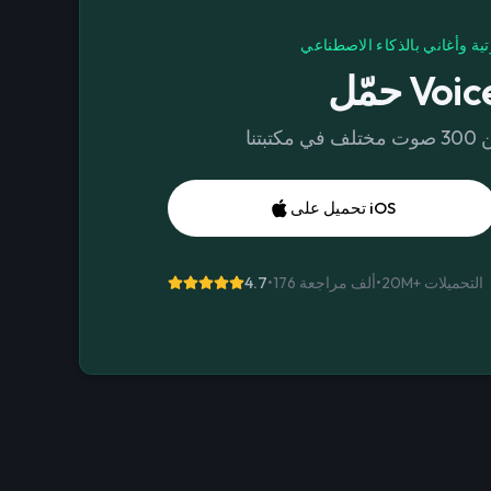
تية وأغاني بالذكاء الاصطناعي
Voices 
تحميل على iOS
التحميلات
20M+
•
176 ألف مراجعة
•
4.7