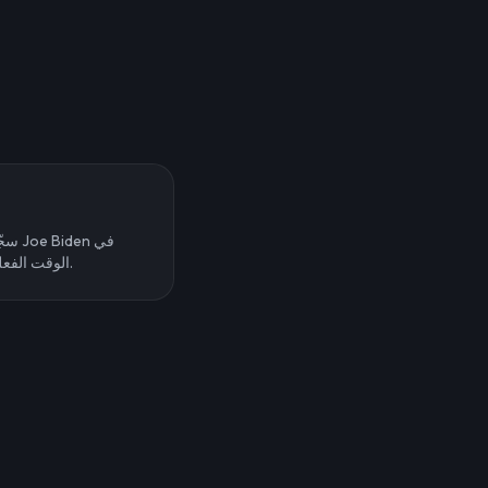
سجّل
الوقت الفعلي. رائع للدبلجة والمحتوى المباشر.