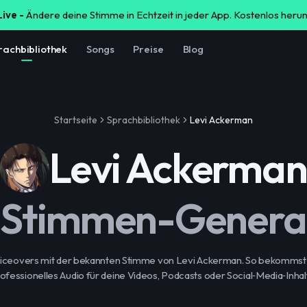
Live -
Ändere deine Stimme in Echtzeit in jeder App. Kostenlos heru
rachbibliothek
Songs
Preise
Blog
Startseite
Sprachbibliothek
Levi Ackerman
Levi Ackerman
-Stimmen-Genera
Voiceovers mit der bekannten Stimme von Levi Ackerman. So bekommst 
ofessionelles Audio für deine Videos, Podcasts oder Social‑Media‑Inhal