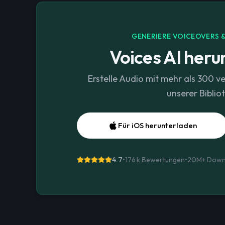
GENERIERE VOICEOVERS &
Voices AI heru
Erstelle Audio mit mehr als 300 v
unserer Biblio
Für iOS herunterladen
4.7
•
176 k Bewertungen
•
20M+
Down