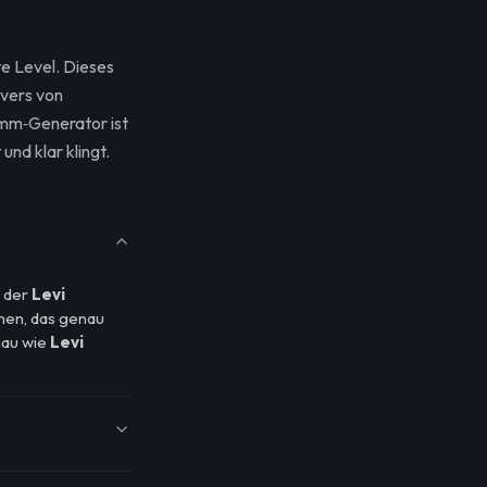
e Level. Dieses
overs von
mm‑Generator ist
nd klar klingt.
t der
Levi
hmen, das genau
nau wie
Levi