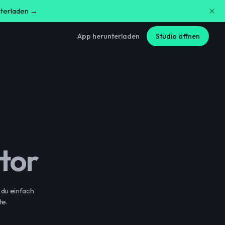
nterladen →
App herunterladen
Studio öffnen
tor
du einfach
te.