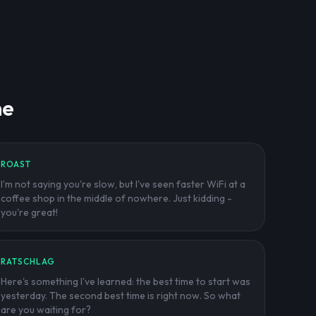
me
ROAST
I'm not saying you're slow, but I've seen faster WiFi at a
coffee shop in the middle of nowhere. Just kidding -
you're great!
RATSCHLAG
Here's something I've learned: the best time to start was
yesterday. The second best time is right now. So what
are you waiting for?