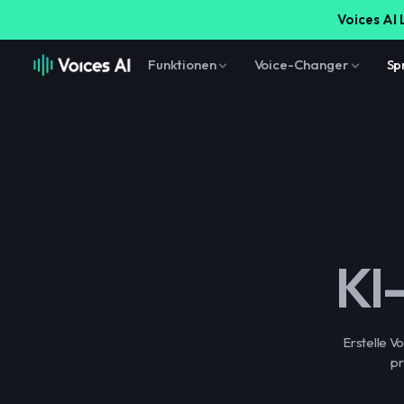
Voices AI 
Funktionen
Voice-Changer
Sp
KI
Erstelle 
pr