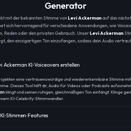
Generator
jekt mit der bekannten Stimme von
Levi Ackerman
auf das nächst
net sich hervorragend für verschiedene Anwendungen, wie Voice
n, Reden oder den privaten Gebrauch. Unser
Levi Ackerman
Sti
gt, den einzigartigen Ton einzufangen, sodass dein Audio vertraut u
vi Ackerman KI‑Voiceovers erstellen
Projekten eine vertrauenswürdige und wiedererkennbare Stimme mi
mme. Dieses Tool hilft dir, Audio für Videos oder Podcasts aufzune
an
klingt und seinen ruhigen, gleichmäßigen Ton einfängt. Klinge ge
esem KI‑Celebrity‑Stimmwandler.
 KI‑Stimmen‑Features