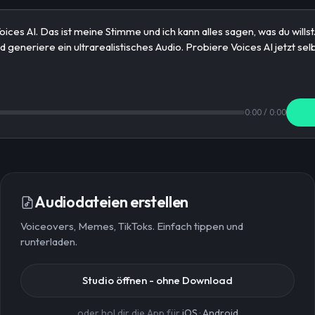
0:00
/
0:00
Audiodateien erstellen
Voiceovers, Memes, TikToks. Einfach tippen und
runterladen.
Studio öffnen - ohne Download
oder hol dir die App für
iOS
·
Android