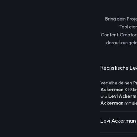
Bring dein Pro
Tool eig
Content‑Creator
darauf ausgele
Realistische Le
Verleihe deinen 
Ackerman
KI‑Sti
wie
Levi Ackerm
Ackerman
mit di
Levi Ackerman