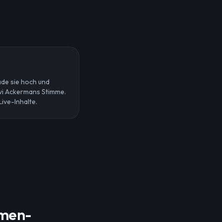
ade sie hoch und
evi Ackermans Stimme.
Live-Inhalte.
mmen-