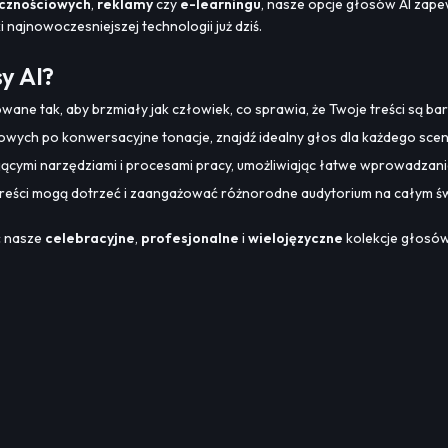
cznościowych
,
reklamy
czy
e-learningu
, nasze opcje głosów AI zape
i najnowoczesniejszej technologii już dziś.
y AI?
wane tak, aby brzmiały jak człowiek, co sprawia, że Twoje treści są bar
wych po konwersacyjne tonacje, znajdź idealny głos dla każdego scen
iejącymi narzędziami i procesami pracy, umożliwiając łatwe wprowadzani
 treści mogą dotrzeć i zaangażować różnorodne audytorium na całym św
ć nasze
celebracyjne
,
profesjonalne
i
wielojęzyczne
kolekcje głosów.