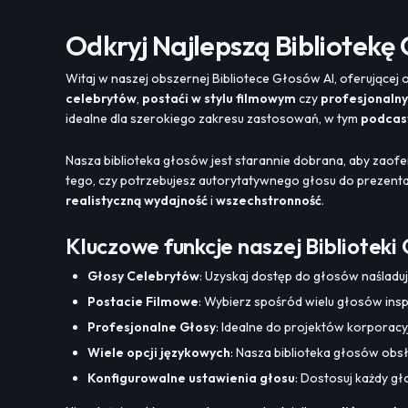
Odkryj Najlepszą Bibliotekę
Witaj w naszej obszernej Bibliotece Głosów AI, oferującej 
celebrytów
,
postaći w stylu filmowym
czy
profesjonalny
idealne dla szerokiego zakresu zastosowań, w tym
podcas
Nasza biblioteka głosów jest starannie dobrana, aby zaof
tego, czy potrzebujesz autorytatywnego głosu do prezenta
realistyczną wydajność
i
wszechstronność
.
Kluczowe funkcje naszej Biblioteki
Głosy Celebrytów
: Uzyskaj dostęp do głosów naśladu
Postacie Filmowe
: Wybierz spośród wielu głosów ins
Profesjonalne Głosy
: Idealne do projektów korporac
Wiele opcji językowych
: Nasza biblioteka głosów obs
Konfigurowalne ustawienia głosu
: Dostosuj każdy gł