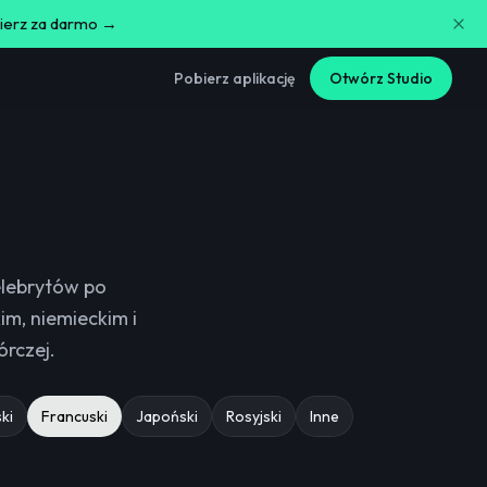
bierz za darmo →
Pobierz aplikację
Otwórz Studio
elebrytów po
im, niemieckim i
órczej.
ki
Francuski
Japoński
Rosyjski
Inne