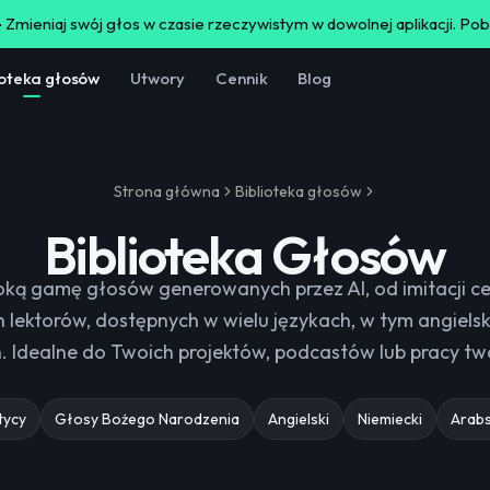
-
Zmieniaj swój głos w czasie rzeczywistym w dowolnej aplikacji. Po
ioteka głosów
Utwory
Cennik
Blog
Strona główna
Biblioteka głosów
Biblioteka Głosów
oką gamę głosów generowanych przez AI, od imitacji c
 lektorów, dostępnych w wielu językach, w tym angielsk
. Idealne do Twoich projektów, podcastów lub pracy tw
tycy
Głosy Bożego Narodzenia
Angielski
Niemiecki
Arabs