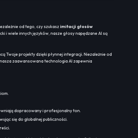
iezależnie od tego, czy szukasz
imitacji głosów
cki i wiele innych języków, nasze głosy napędzane AI są
cą Twoje projekty dzięki płynnej integracji. Niezależnie od
h, nasza zaawansowana technologia AI zapewnia
ciom.
ewniają dopracowany i profesjonalny ton.
wując się do globalnej publiczności.
reści.