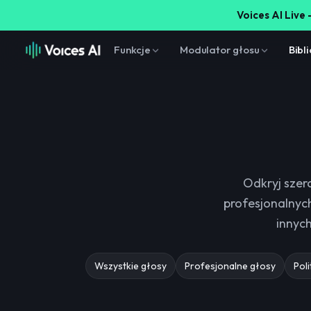
Voices AI Live 
Funkcje
Modulator głosu
Bibl
Odkryj szer
profesjonalnych
innych
Wszystkie głosy
Profesjonalne głosy
Poli