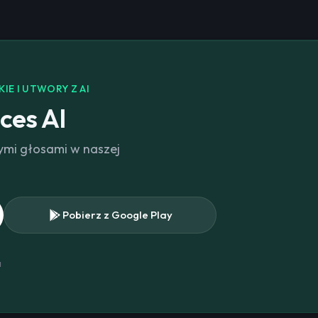
IE I UTWORY Z AI
ces AI
ymi głosami w naszej
.
Pobierz z Google Play
a