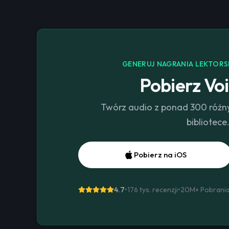
GENERUJ NAGRANIA LEKTORSK
Pobierz Voi
Twórz audio z ponad 300 różn
bibliotece
Pobierz na iOS
4.7
•
176 tys. recenzji
•
20M+
Pobrani