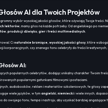
 Głosów AI dla Twoich Projektów
ogromny wybór wysokiej jakości głosów, które ożywiają Twoje treści. N
ch lektorów
, mamy głos na każde potrzeby. Od angielskiego po niemie
tów
,
produkcji dźwięku
,
gier
i
treści multimedialnych
.
erować Ci
naturalnie brzmiące, wysokiej jakości głosy
, które wzboga
cji korporacyjnych, czy znanego tonu celebryty do treści kreatywnyc
 Głosów AI:
jących popularnych celebrytów, dodając unikalny charakter Twoim treś
pirowanych popularnymi gatunkami filmowymi i postaciami.
yjnych, audiobooków, reklam i materiałów szkoleniowych, te głosy zap
ługuje wiele języków, w tym
angielski
,
niemiecki
i wiele innych, dopaso
os do swojego tonu, tempa i nastroju, aby uzyskać bardziej angażujące t