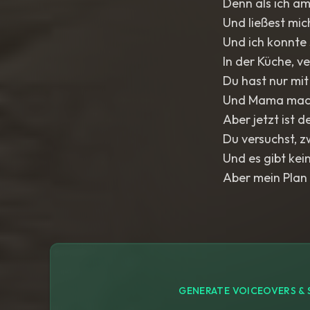
Denn als ich a
Und ließest mic
Und ich konnte
In der Küche, v
Du hast nur mi
Und Mama mach
Aber jetzt ist 
Du versuchst, z
Und es gibt kei
Aber mein Plan i
GENERATE VOICEOVERS & 