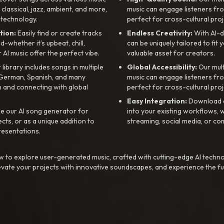
, classical, jazz, ambient, and more,
music can engage listeners fro
 technology.
perfect for cross-cultural proj
tion:
Easily find or create tracks
Endless Creativity:
With AI-d
whether it’s upbeat, chill,
can be uniquely tailored to fit 
r AI music offer the perfect vibe.
valuable asset for creators.
library includes songs in multiple
Global Accessibility:
Our mul
, German, Spanish, and many
music can engage listeners fro
 and connecting with global
perfect for cross-cultural proj
Easy Integration:
Download a
e our AI song generator for
into your existing workflows, w
ts, or as a unique addition to
streaming, social media, or co
resentations.
 to explore user-generated music, crafted with cutting-edge AI techno
evate your projects with innovative soundscapes, and experience the fu