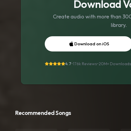
Download Vo
Create audio with more than 300 
library.
Download on iOS
4.7
•
176k Reviews
•
20M+
Download
Recommended Songs