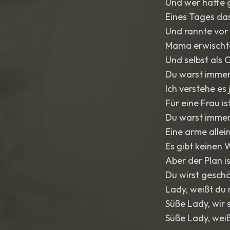
Und wer hätte g
Eines Tages da
Und rannte vor d
Mama erwischte 
Und selbst als
Du warst immer
Ich verstehe es 
Für eine Frau i
Du warst immer
Eine arme allei
Es gibt keinen 
Aber der Plan is
Du wirst gesch
Lady, weißt du 
Süße Lady, wir 
Süße Lady, weißt