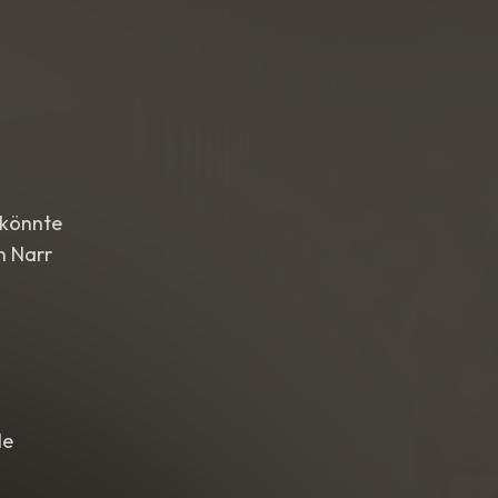
 könnte
n Narr
le