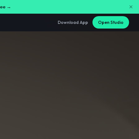
free →
Download App
Open Studio