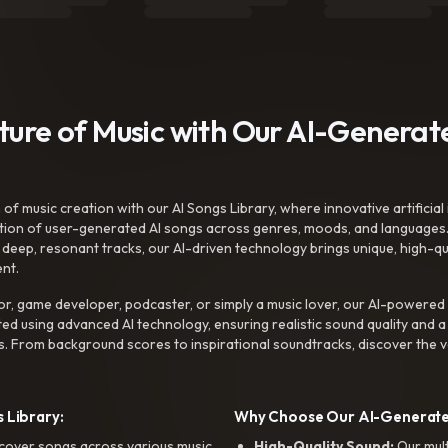
uture of Music with Our AI-Genera
f music creation with our AI Songs Library, where innovative artificial 
ction of user-generated AI songs across genres, moods, and languages
ep, resonant tracks, our AI-driven technology brings unique, high-quali
nt.
r, game developer, podcaster, or simply a music lover, our AI-powered
ted using advanced AI technology, ensuring realistic sound quality and a
s. From background scores to inspirational soundtracks, discover the ve
 Library:
Why Choose Our AI-Generat
cover songs across various music
High-Quality Sound:
Our mul