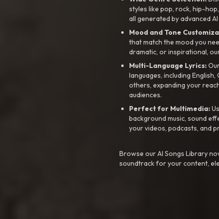
styles like pop, rock, hip-hop
all generated by advanced AI
Mood and Tone Customiza
that match the mood you need-
dramatic, or inspirational, ou
Multi-Language Lyrics:
Our 
languages, including English
others, expanding your reach
audiences.
Perfect for Multimedia:
Us
background music, sound effec
your videos, podcasts, and p
Browse our AI Songs Library now
soundtrack for your content, el