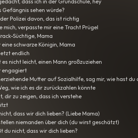
edacht, dass ich in der Grundschule, hey
s Gefängnis sehen würde?
er Polizei davon, das ist richtig
mich, verpasste mir eine Tracht Prügel
 Crack-Süchtige, Mama
 eine schwarze Königin, Mama
jetzt endlich
st es nicht leicht, einen Mann großzuziehen
 engagiert
nerziehende Mutter auf Sozialhilfe, sag mir, wie hast d
Weg, wie ich es dir zurückzahlen könnte
t, dir zu zeigen, dass ich verstehe
ätzt
nicht, dass wir dich lieben? (Liebe Mama)
stellen niemanden über dich (du wirst geschätzt)
 du nicht, dass wir dich lieben?