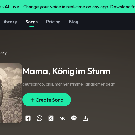
s AI Live -
Change your voice in real-time on any app. Download 
e Library
Songs
Pricing
Blog
rary
Mama, König im Sturm
deutschrap
,
chill
,
männerstimme
,
langsamer beat
Create Song