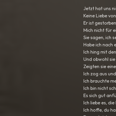
Jetzt hat uns n
Keine Liebe von
Er ist gestorbe
Mich nicht für 
Sie sagen, ich s
Habe ich nach 
Ich hing mit d
Und obwohl sie
Zeigten sie ein
Ich zog aus und
Ich brauchte me
Ich bin nicht sc
Es sich gut anf
Ich liebe es, di
Ich hoffe, du h