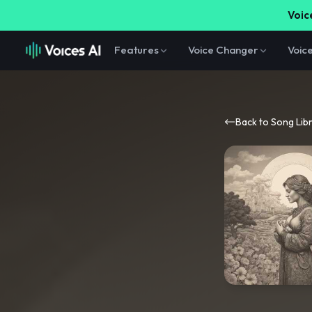
Voice
Features
Voice Changer
Voic
Back to Song Lib