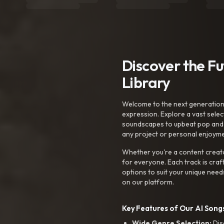
Discover the F
Library
Welcome to the next generation o
expression. Explore a vast sele
soundscapes to upbeat pop and de
any project or personal enjoyme
Whether you're a content creato
for everyone. Each track is craf
options to suit your unique need
on our platform.
Key Features of Our AI Songs
Wide Genre Selection:
Dis