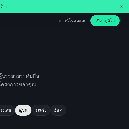
รี →
ดาวน์โหลดแอป
เปิดสตูดิโอ
ผู้บรรยายระดับมือ
ับโครงการของคุณ,
รั่งเศส
ญี่ปุ่น
รัสเซีย
อื่น ๆ