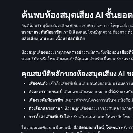
ค้นพบห้องสมุดเสียง AI ชั้น
ยินดีต้อนรับสู่ห้องสมุดเสียง AI ของเราที่กว้างขวาง ให้คุณเล
บรรยายระดับมืออาชีพ
เรามีเสียงตอบโจทย์ทุกความต้องการ ตั้
ผลิตเสียง
,
เกม
และ
เนื้อหามัลติมีเดีย
.
ห้องสมุดเสียงของเราถูกคัดสรรอย่างระมัดระวังเพื่อมอบ
เสียงท
ของบริษัท หรือโทนเสียงคนดังที่คุ้นเคยสำหรับเนื้อหาสร้างสรรค
คุณสมบัติหลักของห้องสมุดเสียง AI ข
เสียงคนดัง
: เข้าถึงเสียงที่เลียนแบบคนดังยอดนิยม เพิ่มคว
ตัวละครภาพยนตร์
: เลือกจากเสียงหลากหลายที่ได้รับแ
เสียงระดับมืออาชีพ
: เหมาะสำหรับโครงการบริษัท, หนังสือเส
ตัวเลือกหลายภาษา
: ห้องสมุดเสียงของเรารองรับหลายภาษ
การตั้งค่าเสียงที่ปรับได้
: ปรับเสียงแต่ละแบบให้ตรงกับโทน, ค
ไม่ว่าคุณจะพัฒนาเนื้อหาเพื่อ
สื่อสังคมออนไลน์
,
โฆษณา
หรือ
กา