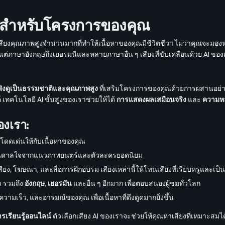
ยอดสำหรับโครงการของคุณ
ือกเสียงคุณภาพสูงจำนวนมากที่ทำให้เนื้อหาของคุณมีชีวิตชีวา ไม่ว่าคุณจะมอ
งแต่ภาษาอังกฤษถึงเยอรมนีและหลายภาษาอื่น ๆ เสียงที่ขับเคลื่อนด้วย AI 
ี่ฟังดูเป็นธรรมชาติและคุณภาพสูง
ที่เสริมโครงการของคุณด้วยการผสานอย่าง
์ เทคโนโลยี AI ขั้นสูงของเราช่วยให้ได้
การแสดงผลเสมือนจริง
และ
ความห
องเรา:
ามโดดเด่นให้กับเนื้อหาของคุณ
รงบันดาลใจจากแนวภาพยนตร์และตัวละครยอดนิยม
ียง, โฆษณา, และสื่อการฝึกอบรม เสียงเหล่านี้ให้โทนเสียงที่เรียบหรูและเป็
า รวมถึง
อังกฤษ
,
เยอรมัน
และอื่น ๆ อีกมาก เพื่อตอบสนองผู้ชมทั่วโลก
วามเร็ว, และอารมณ์ของคุณ เพื่อเนื้อหาที่ดึงดูดมากยิ่งขึ้น
รเรียนรู้ออนไลน์
ตัวเลือกเสียง AI ของเราจะช่วยให้คุณหาเสียงที่เหมาะสมไ