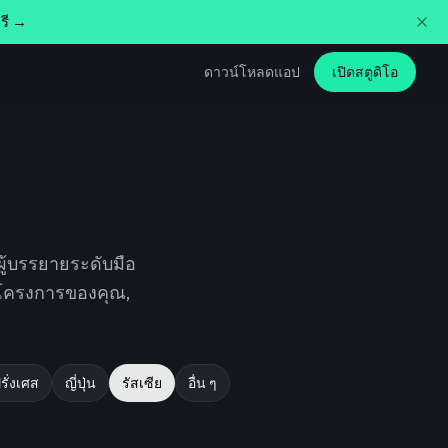
รี →
ดาวน์โหลดแอป
เปิดสตูดิโอ
ผู้บรรยายระดับมือ
ับโครงการของคุณ,
รั่งเศส
ญี่ปุ่น
รัสเซีย
อื่น ๆ