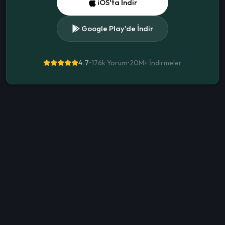
iOS'ta İndir
Google Play'de İndir
4.7
•
176k Yorum
•
20M+
İndirmeler