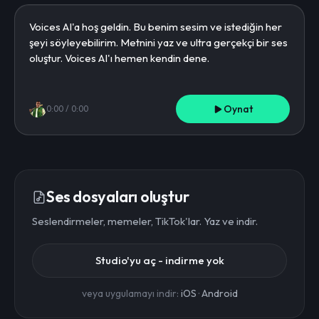
Oynat
0:00
/
0:00
Ses dosyaları oluştur
Seslendirmeler, memeler, TikTok'lar. Yaz ve indir.
Studio'yu aç - indirme yok
veya uygulamayı indir:
iOS
·
Android