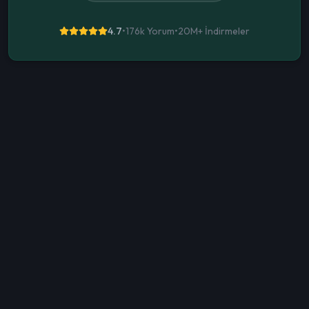
4.7
•
176k Yorum
•
20M+
İndirmeler