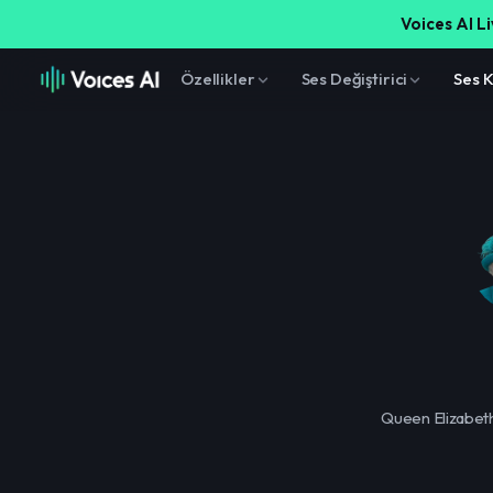
Voices AI Li
Özellikler
Ses Değiştirici
Ses 
Queen Elizabeth 