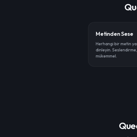
Que
Metinden Sese
Herhangi bir metin ya
dinleyin. Seslendirme,
mükemmel.
Quee