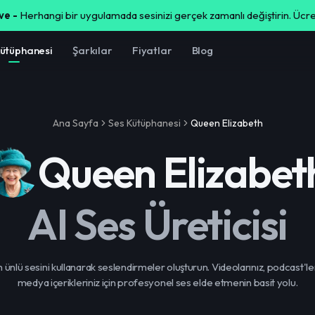
ve -
Herhangi bir uygulamada sesinizi gerçek zamanlı değiştirin. Ücret
Kütüphanesi
Şarkılar
Fiyatlar
Blog
Ana Sayfa
Ses Kütüphanesi
Queen Elizabeth
Queen Elizabet
AI Ses Üreticisi
ünlü sesini kullanarak seslendirmeler oluşturun. Videolarınız, podcast'le
medya içerikleriniz için profesyonel ses elde etmenin basit yolu.