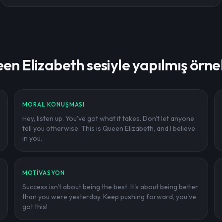
en Elizabeth sesiyle yapılmış örne
MORAL KONUŞMASI
Hey, listen up. You've got what it takes. Don't let anyone
tell you otherwise. This is Queen Elizabeth, and I believe
in you.
MOTIVASYON
Success isn't about being the best. It's about being better
than you were yesterday. Keep pushing forward, you've
got this!