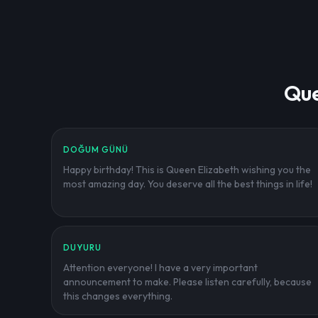
Que
DOĞUM GÜNÜ
Happy birthday! This is Queen Elizabeth wishing you the
most amazing day. You deserve all the best things in life!
DUYURU
Attention everyone! I have a very important
announcement to make. Please listen carefully, because
this changes everything.