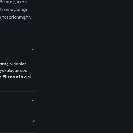
Bu araç, içerik
li amaçlar için
 tasarlanmıştır,
 araç, videolar
u yakalayan ses
 Elizabeth
gibi