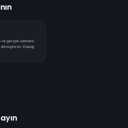
anın
n ve gerçek zamanlı
 dönüştürün. Dublaj
layın