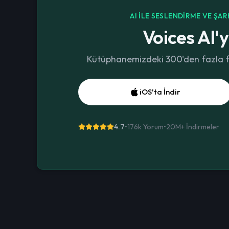
AI ILE SESLENDIRME VE ŞA
Voices AI'y
Kütüphanemizdeki 300'den fazla far
iOS'ta İndir
4.7
•
176k Yorum
•
20M+
İndirmeler