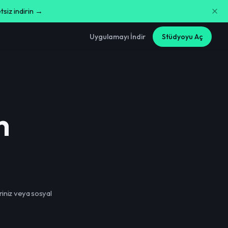
siz indirin →
Uygulamayı İndir
Stüdyoyu Aç
h
riniz veya sosyal