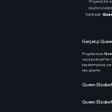
Projenizi bir 
oluşturucuları
harikadır.
Quee
Gerçekçi Queen
Projelerinize
Que
veya podcast'ler i
kaydetmenize yardı
ses çıkartın.
Queen Elizabeth
Queen Elizabeth 