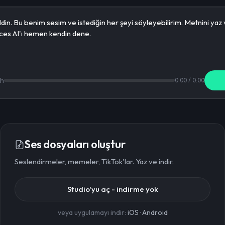
th
0:00
/
0:00
Ses dosyaları oluştur
Seslendirmeler, memeler, TikTok'lar. Yaz ve indir.
Studio'yu aç - indirme yok
veya uygulamayı indir:
iOS
·
Android