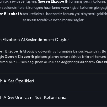
sonraki seviyeye taşıyın;
Queen Elizabeth
tanınmış sesini kullanın. 
n seslendirmeleri, konuşma hazırlama veya kişisel kullanım gibi çeşit
n Elizabeth
ses üreticimiz, benzersiz tonunu yakalayacak şekilde
sesinizin tanıdık ve net olmasını sağlar.
 Elizabeth AI Seslendirmeleri Oluştur
en Elizabeth
AI sesiyle güvenilir ve tanınabilir bir ses kazandırın. Bu
çin
Queen Elizabeth
gibi ses çıkaran, onun sakin ve istikrarlı tonun
mcı olur. Bu ses değiştiren AI ünlü ses değiştiriciyi kullanarak
Queen
 AI Ses Özellikleri
AI Ses Üreticisini Nasıl Kullanırsınız