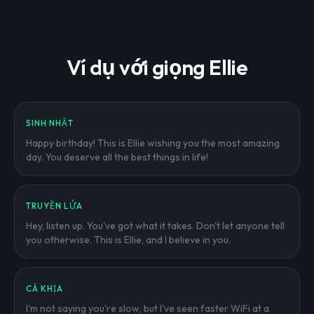
Ví dụ với giọng Ellie
SINH NHẬT
Happy birthday! This is Ellie wishing you the most amazing
day. You deserve all the best things in life!
TRUYỀN LỬA
Hey, listen up. You've got what it takes. Don't let anyone tell
you otherwise. This is Ellie, and I believe in you.
CÀ KHỊA
I'm not saying you're slow, but I've seen faster WiFi at a