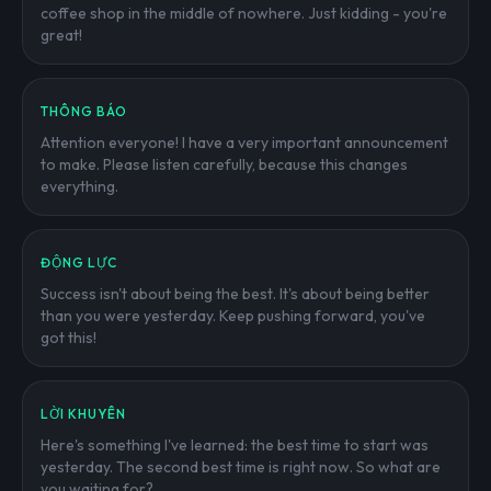
coffee shop in the middle of nowhere. Just kidding - you're
great!
THÔNG BÁO
Attention everyone! I have a very important announcement
to make. Please listen carefully, because this changes
everything.
ĐỘNG LỰC
Success isn't about being the best. It's about being better
than you were yesterday. Keep pushing forward, you've
got this!
LỜI KHUYÊN
Here's something I've learned: the best time to start was
yesterday. The second best time is right now. So what are
you waiting for?