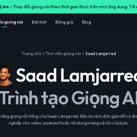
Live -
Thay đổi giọng nói theo thời gian thực trên mọi ứng dụng. Tải
ện giọng nói
Bài hát
Bảng giá
Blog
Trang chủ
Thư viện giọng nói
Saad Lamjarred
Saad Lamjarre
Trình tạo Giọng A
bằng giọng nổi tiếng của Saad Lamjarred. Đây là cách đơn giản để có 
nghiệp cho video, podcast hoặc nội dung mạng xã hội của bạn.