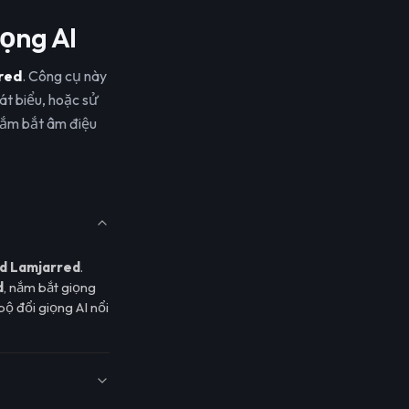
iọng AI
red
. Công cụ này
át biểu, hoặc sử
nắm bắt âm điệu
d Lamjarred
.
d
, nắm bắt giọng
ộ đổi giọng AI nổi