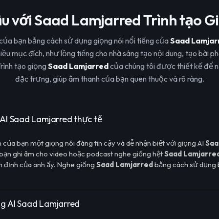
u với Saad Lamjarred Trình tạo G
ủa bạn bằng cách sử dụng giọng nói nổi tiếng của
Saad Lamjar
hiều mục đích, như lồng tiếng cho nhà sáng tạo nội dung, tạo bài ph
rình tạo giọng
Saad Lamjarred
của chúng tôi được thiết kế để 
đặc trưng, giúp âm thanh của bạn quen thuộc và rõ ràng.
 AI Saad Lamjarred thực tế
 của bạn một giọng nói đáng tin cậy và dễ nhận biết với giọng AI
Saa
bạn ghi âm cho video hoặc podcast nghe giống hệt
Saad Lamjarre
ổn định của anh ấy. Nghe giống
Saad Lamjarred
bằng cách sử dụng b
ng AI Saad Lamjarred