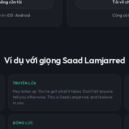
hông cần tải
Tải về 
trên
iOS
·
Android
Cũng có 
Ví dụ với giọng Saad Lamjarred
TRUYỀN LỬA
Hey, listen up. You've got what it takes. Don't let anyone
tell you otherwise. This is Saad Lamjarred, and I believe
in you.
ĐỘNG LỰC