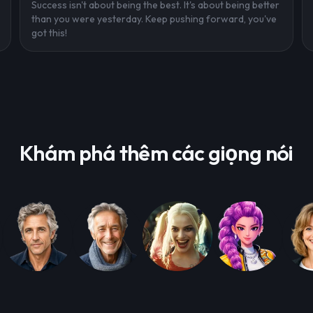
Success isn't about being the best. It's about being better
than you were yesterday. Keep pushing forward, you've
got this!
Khám phá thêm các giọng nói