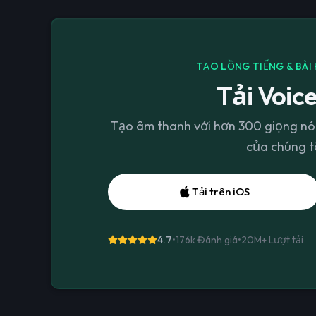
TẠO LỒNG TIẾNG & BÀI 
Tải Voice
Tạo âm thanh với hơn 300 giọng nói
của chúng tô
Tải trên iOS
4.7
•
176k Đánh giá
•
20M+
Lượt tải