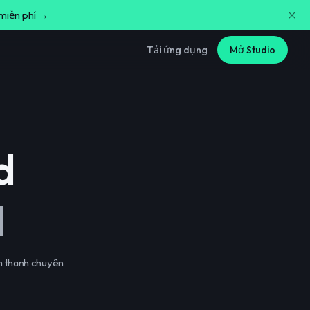
 miễn phí →
Tải ứng dụng
Mở Studio
d
I
âm thanh chuyên