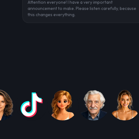
Attention everyone! I have a very important
announcement to make. Please listen carefully, because
this changes everything.