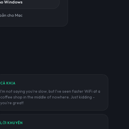
cho Windows
bản cho Mac
CÀ KHỊA
I'm not saying you're slow, but I've seen faster WiFi at a
coffee shop in the middle of nowhere. Just kidding -
you're great!
LỜI KHUYÊN