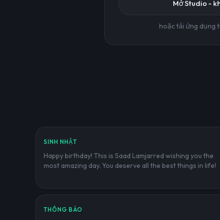
Mở Studio - k
hoặc tải ứng dụng 
SINH NHẬT
Happy birthday! This is Saad Lamjarred wishing you the
most amazing day. You deserve all the best things in life!
THÔNG BÁO