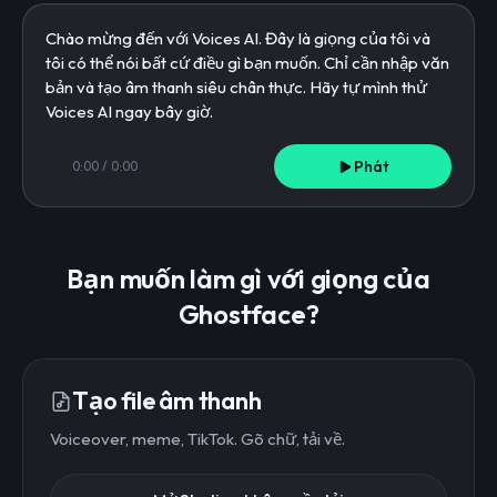
Phát
0:00
/
0:00
Bạn muốn làm gì với giọng của
Ghostface?
Tạo file âm thanh
Voiceover, meme, TikTok. Gõ chữ, tải về.