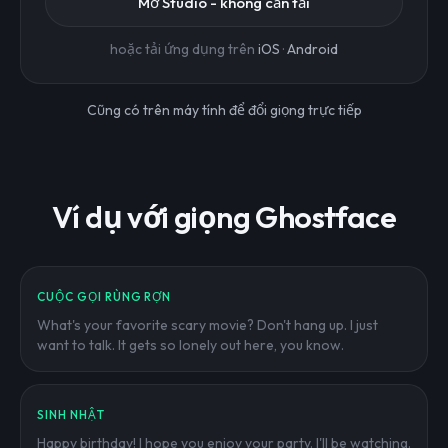
Mở Studio - không cần tải
hoặc tải ứng dụng trên
iOS
·
Android
Cũng có trên máy tính để đổi giọng trực tiếp
Ví dụ với giọng Ghostface
CUỘC GỌI RÙNG RỢN
What's your favorite scary movie? Don't hang up. I just
want to talk. It gets so lonely out here, you know.
SINH NHẬT
Happy birthday! I hope you enjoy your party. I'll be watching.