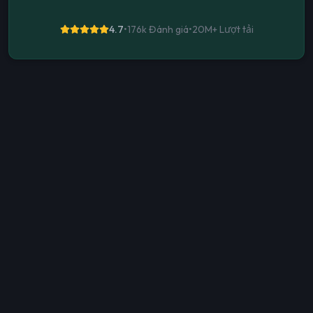
4.7
•
176k Đánh giá
•
20M+
Lượt tải