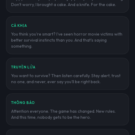
Don't worry, I brought a cake. And a knife. For the cake.
CÀ KHỊA
You think you're smart? I've seen horror movie victims with
better survival instincts than you. And that's saying
something.
TRUYỀN LỬA
You want to survive? Then listen carefully. Stay alert, trust
no one, and never, ever say you'll be right back.
THÔNG BÁO
Attention everyone. The game has changed. New rules.
And this time, nobody gets to be the hero.