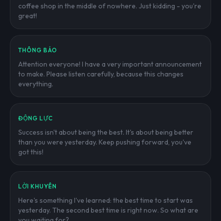
coffee shop in the middle of nowhere. Just kidding - you're
great!
THÔNG BÁO
Attention everyone! I have a very important announcement
to make. Please listen carefully, because this changes
everything.
ĐỘNG LỰC
Success isn't about being the best. It's about being better
than you were yesterday. Keep pushing forward, you've
got this!
LỜI KHUYÊN
Here's something I've learned: the best time to start was
yesterday. The second best time is right now. So what are
you waiting for?