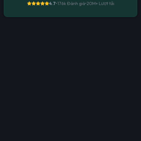
4.7
•
176k Đánh giá
•
20M+
Lượt tải