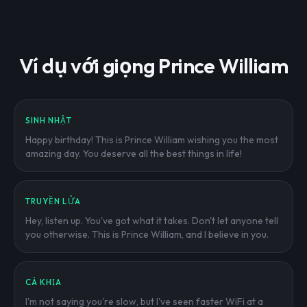
Ví dụ với giọng Prince William
SINH NHẬT
Happy birthday! This is Prince William wishing you the most
amazing day. You deserve all the best things in life!
TRUYỀN LỬA
Hey, listen up. You've got what it takes. Don't let anyone tell
you otherwise. This is Prince William, and I believe in you.
CÀ KHỊA
I'm not saying you're slow, but I've seen faster WiFi at a