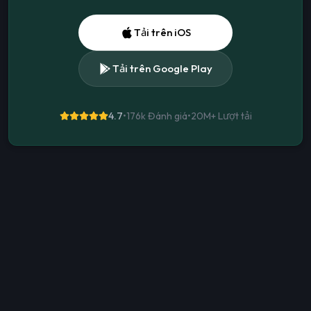
Tải trên iOS
Tải trên Google Play
4.7
•
176k Đánh giá
•
20M+
Lượt tải