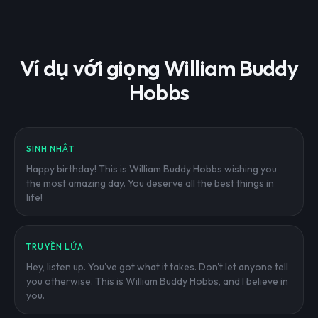
Ví dụ với giọng William Buddy
Hobbs
SINH NHẬT
Happy birthday! This is William Buddy Hobbs wishing you
the most amazing day. You deserve all the best things in
life!
TRUYỀN LỬA
Hey, listen up. You've got what it takes. Don't let anyone tell
you otherwise. This is William Buddy Hobbs, and I believe in
you.