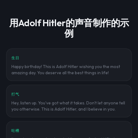
用Adolf Hitler的声音制作的示
例
生日
Happy birthday! This is Adolf Hitler wishing you the most
amazing day. You deserve all the best things in life!
打气
Hey, listen up. You've got what it takes. Don't let anyone tell
you otherwise. This is Adolf Hitler, and I believe in you.
吐槽