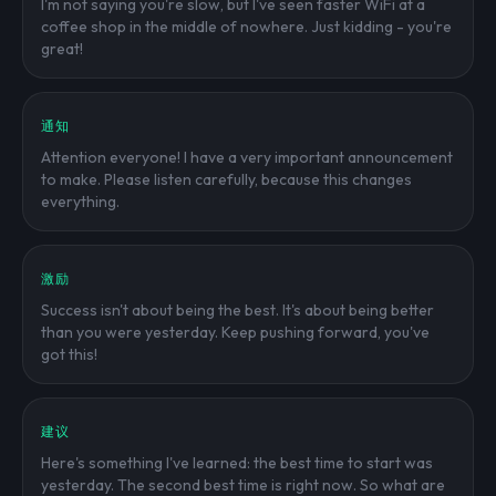
I'm not saying you're slow, but I've seen faster WiFi at a
coffee shop in the middle of nowhere. Just kidding - you're
great!
通知
Attention everyone! I have a very important announcement
to make. Please listen carefully, because this changes
everything.
激励
Success isn't about being the best. It's about being better
than you were yesterday. Keep pushing forward, you've
got this!
建议
Here's something I've learned: the best time to start was
yesterday. The second best time is right now. So what are