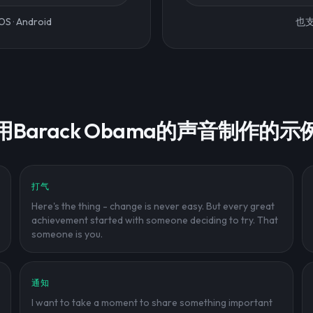
iOS
·
Android
也支
用Barack Obama的声音制作的示
打气
Here's the thing - change is never easy. But every great
achievement started with someone deciding to try. That
someone is you.
通知
I want to take a moment to share something important