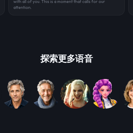
with all of you. This is a moment that calls for our
attention.
探索更多语音