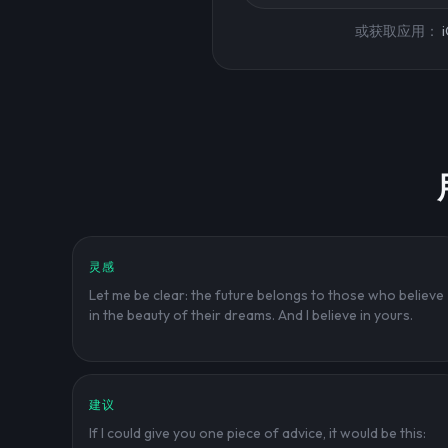
或获取应用：
灵感
Let me be clear: the future belongs to those who believe
in the beauty of their dreams. And I believe in yours.
建议
If I could give you one piece of advice, it would be this: