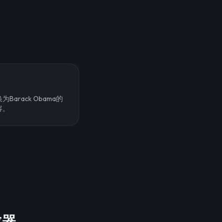
arack Obama的
容。
成器