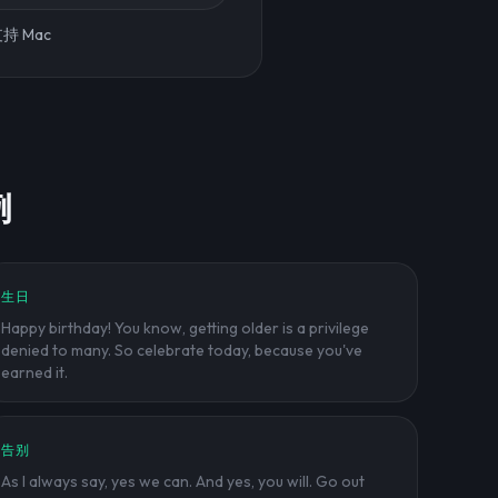
持 Mac
例
生日
Happy birthday! You know, getting older is a privilege
denied to many. So celebrate today, because you've
earned it.
告别
As I always say, yes we can. And yes, you will. Go out