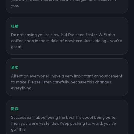
you.
吐槽
I'm not saying you're slow, but I've seen faster WiFi at a
coffee shop in the middle of nowhere. Just kidding - you're
great!
通知
Attention everyone! I have a very important announcement
to make. Please listen carefully, because this changes
everything.
激励
Success isn't about being the best. It's about being better
than you were yesterday. Keep pushing forward, you've
got this!