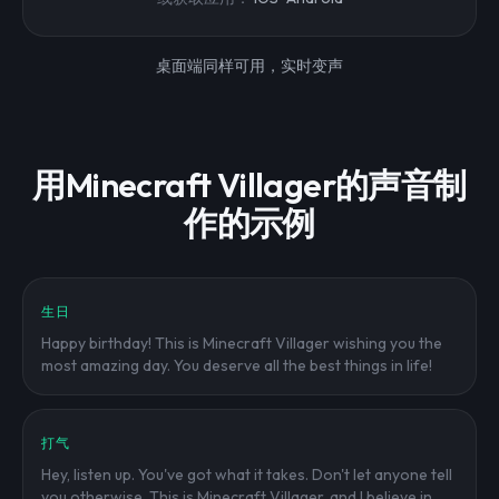
桌面端同样可用，实时变声
用Minecraft Villager的声音制
作的示例
生日
Happy birthday! This is Minecraft Villager wishing you the
most amazing day. You deserve all the best things in life!
打气
Hey, listen up. You've got what it takes. Don't let anyone tell
you otherwise. This is Minecraft Villager, and I believe in