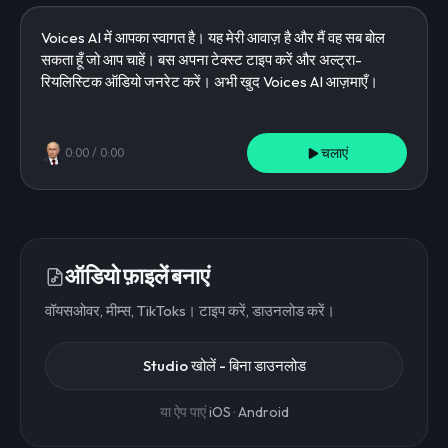
चलाएं
0:00
/
0:00
ऑडियो फ़ाइलें बनाएं
वॉयसओवर, मीम्स, TikToks। टाइप करें, डाउनलोड करें।
Studio खोलें - बिना डाउनलोड
या ऐप पाएं
iOS
·
Android