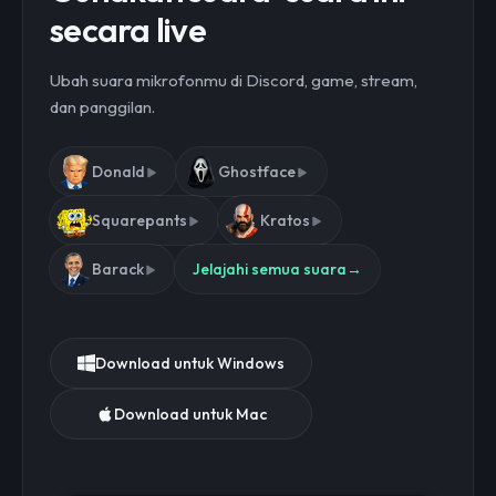
secara live
Ubah suara mikrofonmu di Discord, game, stream,
dan panggilan.
Donald
Ghostface
Squarepants
Kratos
Barack
Jelajahi semua suara
→
Download untuk Windows
Download untuk Mac