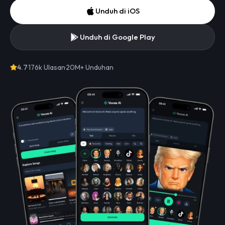
Unduh di iOS
Unduh di Google Play
4.7
·
176k Ulasan
·
20M+
Unduhan