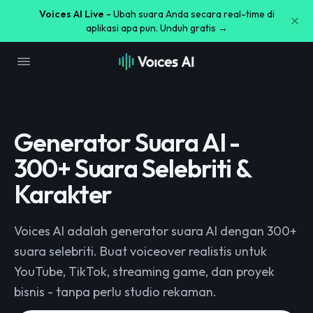
Voices AI Live -
Ubah suara Anda secara real-time di
aplikasi apa pun. Unduh gratis →
Generator Suara AI -
300+ Suara Selebriti &
Karakter
Voices AI adalah generator suara AI dengan 300+
suara selebriti. Buat voiceover realistis untuk
YouTube, TikTok, streaming game, dan proyek
bisnis - tanpa perlu studio rekaman.