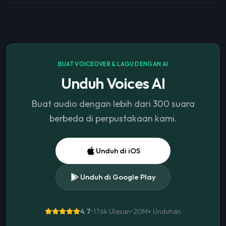
BUAT VOICEOVER & LAGU DENGAN AI
Unduh Voices AI
Buat audio dengan lebih dari 300 suara
berbeda di perpustakaan kami.
Unduh di iOS
Unduh di Google Play
4.7
•
176k Ulasan
•
20M+
Unduhan