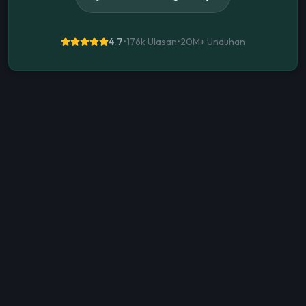
4.7
•
176k Ulasan
•
20M+
Unduhan