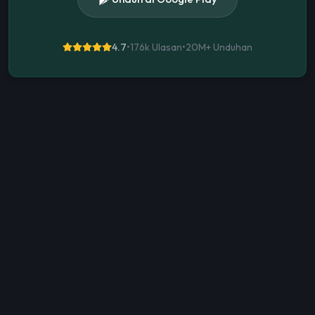
4.7
•
176k Ulasan
•
20M+
Unduhan