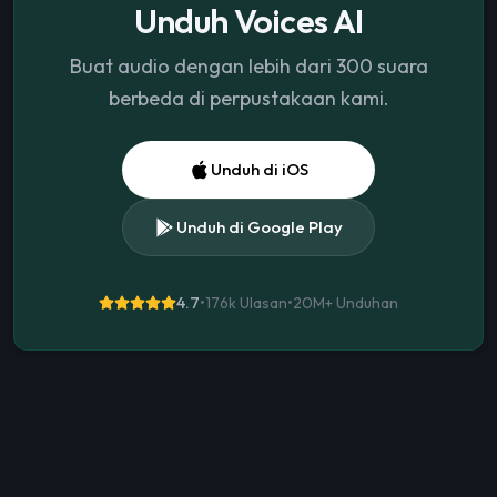
Unduh Voices AI
Buat audio dengan lebih dari 300 suara
berbeda di perpustakaan kami.
Unduh di iOS
Unduh di Google Play
4.7
•
176k Ulasan
•
20M+
Unduhan