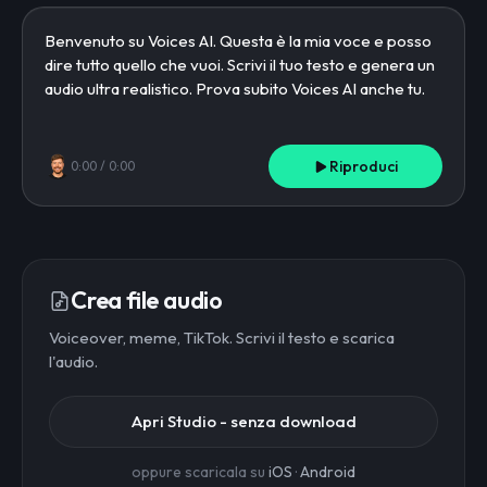
Riproduci
0:00
/
0:00
Crea file audio
Voiceover, meme, TikTok. Scrivi il testo e scarica
l'audio.
Apri Studio - senza download
oppure scaricala su
iOS
·
Android