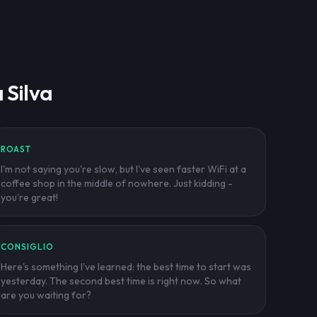
 Silva
ROAST
I'm not saying you're slow, but I've seen faster WiFi at a
coffee shop in the middle of nowhere. Just kidding -
you're great!
CONSIGLIO
Here's something I've learned: the best time to start was
yesterday. The second best time is right now. So what
are you waiting for?