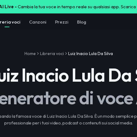
I Live -
Cambia la tua voce in tempo reale su qualsiasi app. Scarica
reria voci
Canzoni
Prezzi
Blog
Home
Libreria voci
Luiz Inacio Lula Da Silva
uiz Inacio Lula Da 
eneratore di voce 
ando la famosa voce di Luiz Inacio Lula Da Silva. È un modo semplice 
professionale per i tuoi video, podcast o contenuti sui social media.