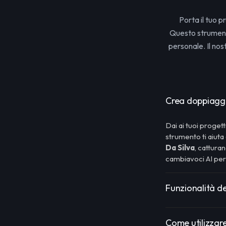
Porta il tuo p
Questo strumento
personale. Il no
Crea doppiaggi 
Dai ai tuoi progett
strumento ti aiut
Da Silva
, cattura
cambiavoci AI per 
Funzionalità de
Come utilizzare