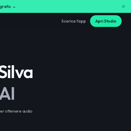
 gratis →
Scarica l'app
Apri Studio
Silva
AI
per ottenere audio