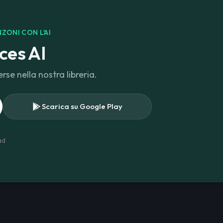
ZONI CON L'AI
ces AI
rse nella nostra libreria.
Scarica su Google Play
ad