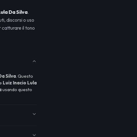
Lula Da Silva
.
i, discorsi o uso
catturare il tono
Da Silva
. Questo
me
Luiz Inacio Lula
a
usando questo