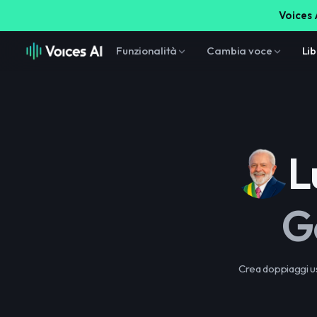
Voices A
Funzionalità
Cambia voce
Lib
L
G
Crea doppiaggi us