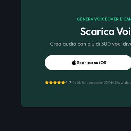
GENERA VOICEOVER E CAN
Scarica Voi
Crea audio con più di 300 voci dive
Scarica su iOS
4.7
•
176k Recensioni
•
20M+
Downlo