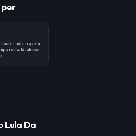
a per
 trasformala in quella
tempo reale. Ideale per
o.
io Lula Da