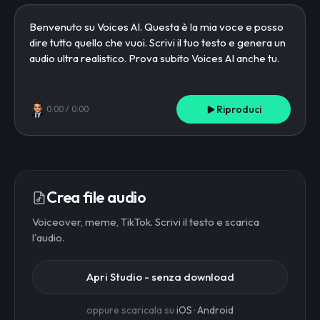
Riproduci
0:00
/
0:00
Crea file audio
Voiceover, meme, TikTok. Scrivi il testo e scarica
l'audio.
Apri Studio - senza download
oppure scaricala su
iOS
·
Android