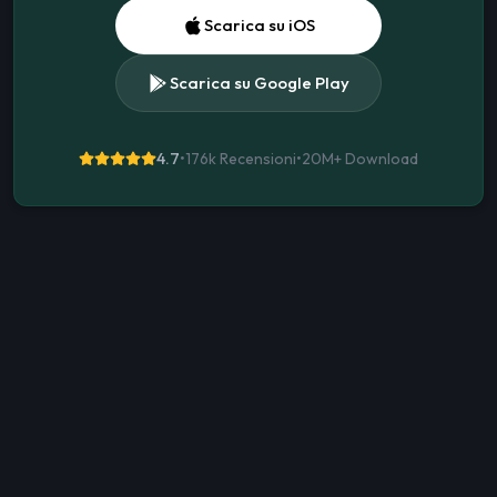
Scarica su iOS
Scarica su Google Play
4.7
•
176k Recensioni
•
20M+
Download