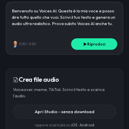
Riproduci
0:00
/
0:00
Crea file audio
Voiceover, meme, TikTok. Scrivi il testo e scarica
l'audio.
Apri Studio - senza download
oppure scaricala su
iOS
·
Android