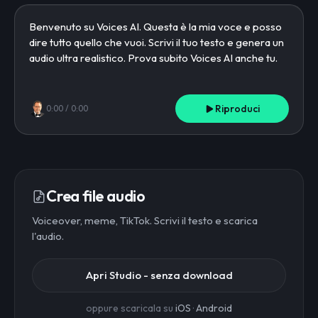
Riproduci
0:00
/
0:00
Crea file audio
Voiceover, meme, TikTok. Scrivi il testo e scarica
l'audio.
Apri Studio - senza download
oppure scaricala su
iOS
·
Android