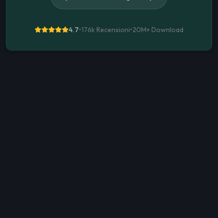
4.7
•
176k Recensioni
•
20M+
Download