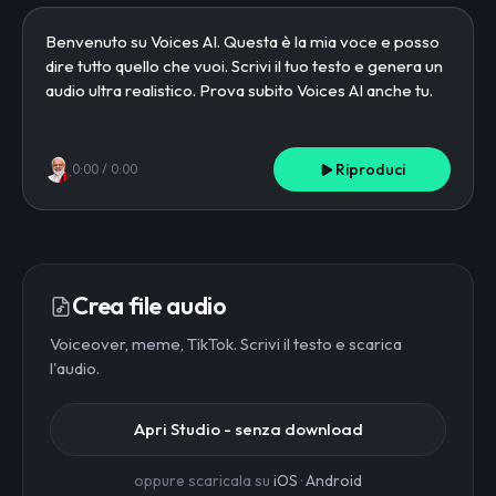
Riproduci
0:00
/
0:00
Crea file audio
Voiceover, meme, TikTok. Scrivi il testo e scarica
l'audio.
Apri Studio - senza download
oppure scaricala su
iOS
·
Android