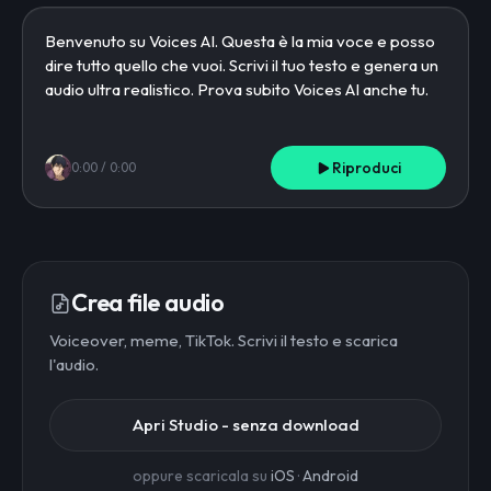
Riproduci
0:00
/
0:00
Crea file audio
Voiceover, meme, TikTok. Scrivi il testo e scarica
l'audio.
Apri Studio - senza download
oppure scaricala su
iOS
·
Android