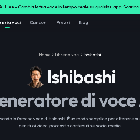
I Live -
Cambia la tua voce in tempo reale su qualsiasi app. Scarica
reria voci
Canzoni
Prezzi
Blog
Home
Libreria voci
Ishibashi
Ishibashi
eneratore di voce 
sando la famosa voce di Ishibashi. È un modo semplice per ottenere au
per i tuoi video, podcast o contenuti sui social media.