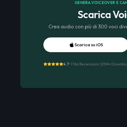
GENERA VOICEOVER E CAN
Scarica Voi
Crea audio con più di 300 voci dive
Scarica su iOS
4.7
•
176k Recensioni
•
20M+
Downlo