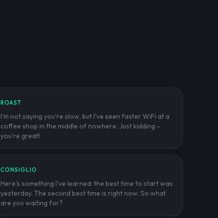
ROAST
I'm not saying you're slow, but I've seen faster WiFi at a
coffee shop in the middle of nowhere. Just kidding -
you're great!
CONSIGLIO
Here's something I've learned: the best time to start was
yesterday. The second best time is right now. So what
are you waiting for?