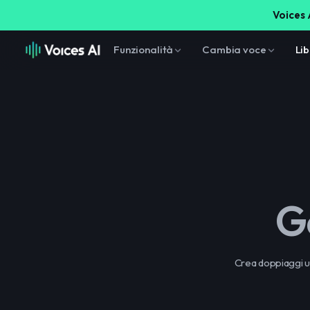
Voices A
Funzionalità
Cambia voce
Lib
G
Crea doppiaggi u