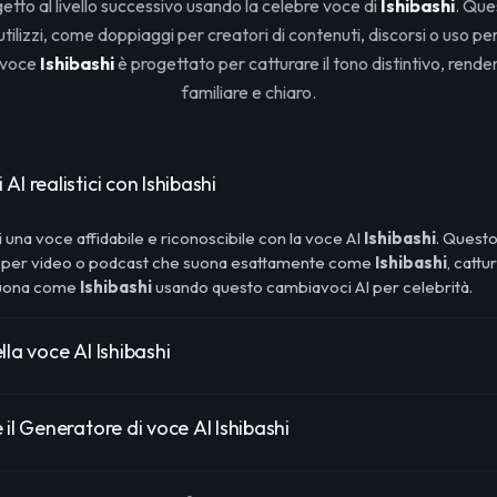
getto al livello successivo usando la celebre voce di
Ishibashi
. Que
utilizzi, come doppiaggi per creatori di contenuti, discorsi o uso per
 voce
Ishibashi
è progettato per catturare il tono distintivo, renden
familiare e chiaro.
I realistici con Ishibashi
i una voce affidabile e riconoscibile con la voce AI
Ishibashi
. Questo
o per video o podcast che suona esattamente come
Ishibashi
, cattu
 Suona come
Ishibashi
usando questo cambiavoci AI per celebrità.
lla voce AI Ishibashi
 il Generatore di voce AI Ishibashi