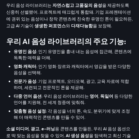
우리 음성 라이브러리는
자연스럽고 고품질의 음성
을 제공하도록
신중히 선별됐어. 프로젝트에 매끄럽게 통합돼. 기업 프레젠테이션
에 권위 있는 음성이나 창작 콘텐츠에 친숙한 유명인 톤이 필요하든,
고급 AI 기술이
생생한 퍼포먼스
와
다재다능함
을 보장해.
우리 AI 음성 라이브러리의 주요 기능:
유명인 음성
: 인기 유명인을 흉내 내는 음성에 접근해, 콘텐츠에
독특한 매력을 더해.
영화 캐릭터
: 인기 영화 장르와 캐릭터에서 영감을 받은 다양한
음성을 선택해.
전문가 음성
: 기업 프로젝트, 오디오북, 광고, 교육 자료에 적합
하며, 세련되고 전문적인 톤을 제공해.
다중 언어 옵션
: 우리 음성 라이브러리는
영어
,
독일어
등 다양한
언어를 지원해, 전 세계 청중에 맞춰줘.
맞춤형 음성 설정
: 각 음성을 너의 톤, 속도, 분위기에 맞게 조정
해 더 매력적인 콘텐츠를 만들 수 있어.
소셜 미디어
,
광고
,
e-러닝
용 콘텐츠를 만들든, 우리 AI 음성 옵션으
로 딱 맞는 음성을 찾을 수 있어.
AI 생성 음성
을 탐색하고 최신 기술