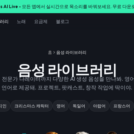
s AI Live -
모든 앱에서 실시간으로 목소리를 바꿔보세요. 무료 다운
브러리
노래
요금제
블로그
홈
음성 라이브러리
음성 라이브러리
전문가 나레이터까지 다양한 AI 생성 음성을 만나봐. 영어
언어로 제공돼. 프로젝트, 팟캐스트, 창작 작업에 딱이야.
치인
크리스마스 캐릭터
영어
독일어
아랍어
프랑스어