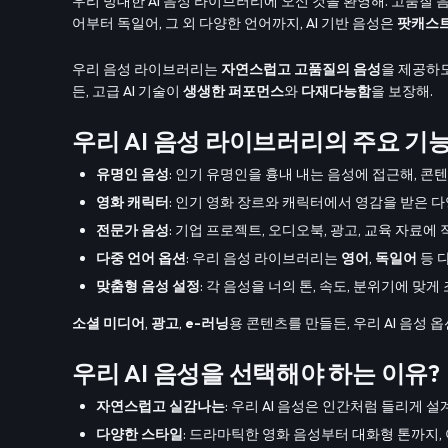
우리 방대한 AI 음성 라이브러리에 오신 것을 환영해. 고품질
어부터 독일어, 그 외 다양한 언어까지, AI 기반 음성은
팟캐스
우리 음성 라이브러리는
자연스럽고 고품질의 음성
을 제공하
든, 고급 AI 기술이
생생한 퍼포먼스
와
다재다능함
을 보장해.
우리 AI 음성 라이브러리의 주요 기능
유명인 음성
: 인기 유명인을 흉내 내는 음성에 접근해, 콘
영화 캐릭터
: 인기 영화 장르와 캐릭터에서 영감을 받은 다
전문가 음성
: 기업 프로젝트, 오디오북, 광고, 교육 자료에
다중 언어 옵션
: 우리 음성 라이브러리는
영어
,
독일어
등 
맞춤형 음성 설정
: 각 음성을 너의 톤, 속도, 분위기에 맞
소셜 미디어
,
광고
,
e-러닝
용 콘텐츠를 만들든, 우리 AI 음성 
우리 AI 음성을 선택해야 하는 이유?
자연스럽고 실감나는
: 우리 AI 음성은 인간처럼 들리게 
다양한 스타일
: 드라마틱한 영화 음성부터 대화형 톤까지, 