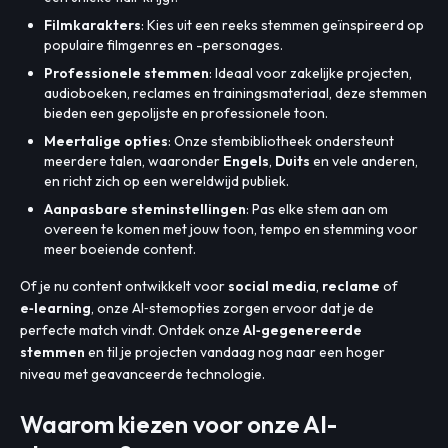
Filmkarakters
: Kies uit een reeks stemmen geïnspireerd op
populaire filmgenres en -personages.
Professionele stemmen
: Ideaal voor zakelijke projecten,
audioboeken, reclames en trainingsmateriaal, deze stemmen
bieden een gepolijste en professionele toon.
Meertalige opties
: Onze stembibliotheek ondersteunt
meerdere talen, waaronder
Engels
,
Duits
en vele anderen,
en richt zich op een wereldwijd publiek.
Aanpasbare steminstellingen
: Pas elke stem aan om
overeen te komen met jouw toon, tempo en stemming voor
meer boeiende content.
Of je nu content ontwikkelt voor
social media
,
reclame
of
e‑learning
, onze AI‑stemopties zorgen ervoor dat je de
perfecte match vindt. Ontdek onze
AI‑gegenereerde
stemmen
en til je projecten vandaag nog naar een hoger
niveau met geavanceerde technologie.
Waarom kiezen voor onze AI-