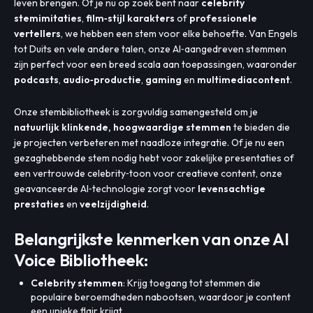
leven brengen. Of je nu op zoek bent naar
celebrity
stemimitaties
,
film‑stijl karakters
of
professionele
vertellers
, we hebben een stem voor elke behoefte. Van Engels
tot Duits en vele andere talen, onze AI‑aangedreven stemmen
zijn perfect voor een breed scala aan toepassingen, waaronder
podcasts
,
audio‑productie
,
gaming
en
multimediacontent
.
Onze stembibliotheek is zorgvuldig samengesteld om je
natuurlijk klinkende, hoogwaardige stemmen
te bieden die
je projecten verbeteren met naadloze integratie. Of je nu een
gezaghebbende stem nodig hebt voor zakelijke presentaties of
een vertrouwde celebrity‑toon voor creatieve content, onze
geavanceerde AI‑technologie zorgt voor
levensachtige
prestaties
en
veelzijdigheid
.
Belangrijkste kenmerken van onze AI
Voice Bibliotheek:
Celebrity stemmen
: Krijg toegang tot stemmen die
populaire beroemdheden nabootsen, waardoor je content
een unieke flair krijgt.