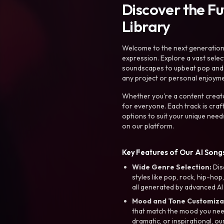
Discover the F
Library
Welcome to the next generation o
expression. Explore a vast sele
soundscapes to upbeat pop and de
any project or personal enjoyme
Whether you're a content creato
for everyone. Each track is craf
options to suit your unique need
on our platform.
Key Features of Our AI Songs
Wide Genre Selection:
Dis
styles like pop, rock, hip-hop
all generated by advanced AI
Mood and Tone Customiza
that match the mood you need-
dramatic, or inspirational, ou