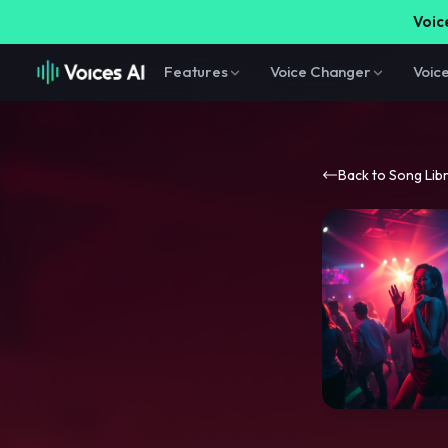
Voice
Features
Voice Changer
Voic
Back to Song Lib