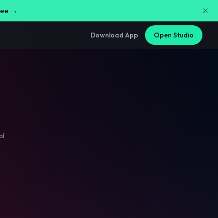
free →
Download App
Open Studio
al