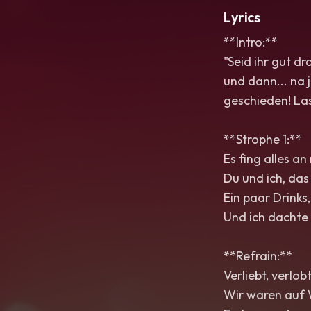
Lyrics
**Intro:**
"Seid ihr gut dr
und dann... na j
geschieden! Las
**Strophe 1:**
Es fing alles an
Du und ich, das
Ein paar Drinks
Und ich dachte 
**Refrain:**
Verliebt, verlob
Wir waren auf W