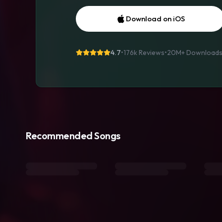
Download on iOS
4.7
•
176k Reviews
•
20M+
Download
Recommended Songs