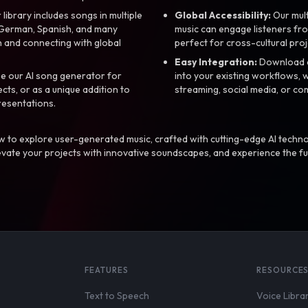
library includes songs in multiple
Global Accessibility:
Our mul
, German, Spanish, and many
music can engage listeners fro
 and connecting with global
perfect for cross-cultural proj
Easy Integration:
Download a
e our AI song generator for
into your existing workflows, w
ts, or as a unique addition to
streaming, social media, or co
resentations.
 to explore user-generated music, crafted with cutting-edge AI techno
evate your projects with innovative soundscapes, and experience the fu
FEATURES
RESOURCE
Text to Speech
Voice Libra