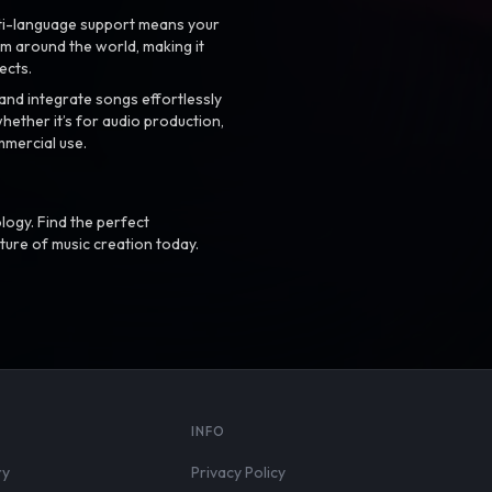
ti-language support means your
m around the world, making it
ects.
nd integrate songs effortlessly
hether it’s for audio production,
mmercial use.
logy. Find the perfect
ture of music creation today.
S
INFO
ry
Privacy Policy