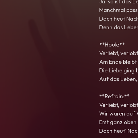
Ja, so ist das 
Manchmal passt 
Doch heut Nach
Denn das Leben i
**Hook:**
Verliebt, verlob
Am Ende bleibt 
Die Liebe ging 
Auf das Leben, 
**Refrain:**
Verliebt, verlob
Wir waren auf W
Erst ganz oben 
Doch heut’ Nach