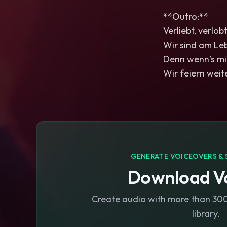
**Outro:**
Verliebt, verlo
Wir sind am Leb
Denn wenn’s mit 
Wir feiern weite
GENERATE VOICEOVERS & 
Download Vo
Create audio with more than 300 
library.