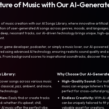
uture of Music with Our AI-Genera
f music creation with our AI Songs Library, where innovative artificial 
ction of user-generated AI songs across genres, moods, and languages
ep, resonant tracks, our AI-driven technology brings unique, high-quali
nt.
r, game developer, podcaster, or simply a music lover, our AI-powered
ted using advanced AI technology, ensuring realistic sound quality and a
s. From background scores to inspirational soundtracks, discover the ve
 Library:
Why Choose Our AI-Generat
cover songs across various music
High-Quality Sound:
Our mul
, classical, jazz, ambient, and more,
music can engage listeners fro
 technology.
perfect for cross-cultural proj
tion:
Easily find or create tracks
Endless Creativity:
With AI-d
whether it’s upbeat, chill,
can be uniquely tailored to fit 
r AI music offer the perfect vibe.
valuable asset for creators.