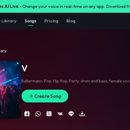
s AI Live -
Change your voice in real-time on any app. Download 
e Library
Songs
Pricing
Blog
rary
V
Ballermann
,
Pop
,
Hip Hop
,
Party
,
drum and bass
,
female voc
Create Song