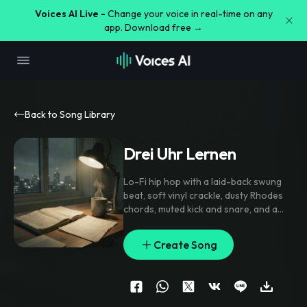
Voices AI Live -
Change your voice in real-time on any
app. Download free →
Back to Song Library
Drei Uhr Lernen
Lo-Fi hip hop with a laid-back swung
beat
,
soft vinyl crackle
,
dusty Rhodes
chords
,
muted kick and snare
,
and a
gentle bass pulse; verse stays sparse
with close-mic vocal lines
,
pre-chorus
Create Song
opens with filtered pads and tape
stops
,
chorus lands on a warm
repeatable hook with stacked doubles
,
tiny bell tinkles and reversed swells
between phrases
,
intimate and grainy