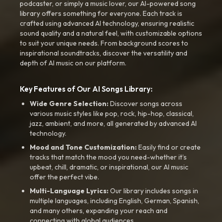
podcaster, or simply a music lover, our AI-powered song
library offers something for everyone. Each track is
crafted using advanced AI technology, ensuring realistic
sound quality and a natural feel, with customizable options
to suit your unique needs. From background scores to
inspirational soundtracks, discover the versatility and
depth of AI music on our platform.
Key Features of Our AI Songs Library:
Wide Genre Selection:
Discover songs across
various music styles like pop, rock, hip-hop, classical,
jazz, ambient, and more, all generated by advanced AI
technology.
Mood and Tone Customization:
Easily find or create
tracks that match the mood you need-whether it’s
upbeat, chill, dramatic, or inspirational, our AI music
offer the perfect vibe.
Multi-Language Lyrics:
Our library includes songs in
multiple languages, including English, German, Spanish,
and many others, expanding your reach and
connecting with global audiences.