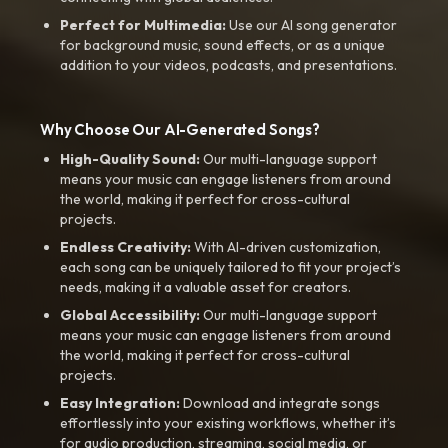
Perfect for Multimedia:
Use our AI song generator
for background music, sound effects, or as a unique
addition to your videos, podcasts, and presentations.
Why Choose Our AI-Generated Songs?
High-Quality Sound:
Our multi-language support
means your music can engage listeners from around
the world, making it perfect for cross-cultural
projects.
Endless Creativity:
With AI-driven customization,
each song can be uniquely tailored to fit your project’s
needs, making it a valuable asset for creators.
Global Accessibility:
Our multi-language support
means your music can engage listeners from around
the world, making it perfect for cross-cultural
projects.
Easy Integration:
Download and integrate songs
effortlessly into your existing workflows, whether it’s
for audio production, streaming, social media, or