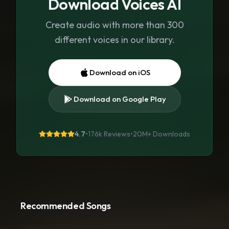
Download Voices AI
Create audio with more than 300
different voices in our library.
Download on iOS
Download on Google Play
4.7
•
176k Reviews
•
20M+
Downloads
Recommended Songs