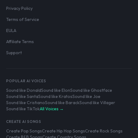
Privacy Policy
Terms of Service
EULA
Affiliate Terms
Support
POPULAR AI VOICES
Sound like Donald
Sound like Elon
Sound like Ghostface
Sound like Santa
Sound like Kratos
Sound like Joe
Sound like Cristiano
Sound like Barack
Sound like Villager
Sound like TikTok
All Voices →
CREATE AI SONGS
Create Pop Songs
Create Hip Hop Songs
Create Rock Songs
Create R&B Songs
Create Country Songs