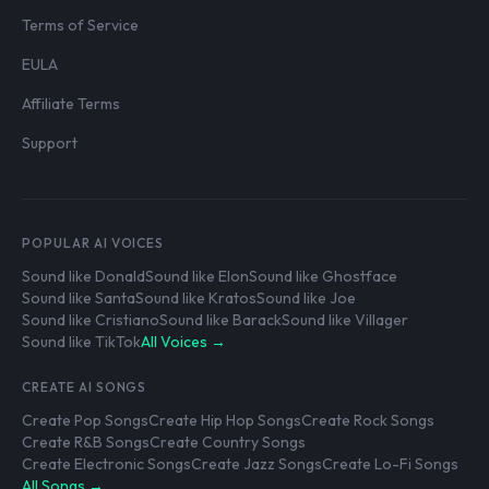
Terms of Service
EULA
Affiliate Terms
Support
POPULAR AI VOICES
Sound like Donald
Sound like Elon
Sound like Ghostface
Sound like Santa
Sound like Kratos
Sound like Joe
Sound like Cristiano
Sound like Barack
Sound like Villager
Sound like TikTok
All Voices →
CREATE AI SONGS
Create Pop Songs
Create Hip Hop Songs
Create Rock Songs
Create R&B Songs
Create Country Songs
Create Electronic Songs
Create Jazz Songs
Create Lo-Fi Songs
All Songs →