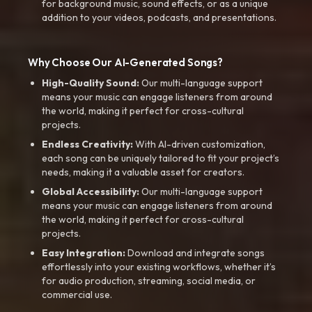
for background music, sound effects, or as a unique
addition to your videos, podcasts, and presentations.
Why Choose Our AI-Generated Songs?
High-Quality Sound:
Our multi-language support
means your music can engage listeners from around
the world, making it perfect for cross-cultural
projects.
Endless Creativity:
With AI-driven customization,
each song can be uniquely tailored to fit your project’s
needs, making it a valuable asset for creators.
Global Accessibility:
Our multi-language support
means your music can engage listeners from around
the world, making it perfect for cross-cultural
projects.
Easy Integration:
Download and integrate songs
effortlessly into your existing workflows, whether it’s
for audio production, streaming, social media, or
commercial use.