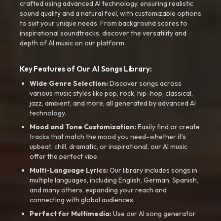
crafted using advanced AI technology, ensuring realistic
sound quality and a natural feel, with customizable options
to suit your unique needs. From background scores to
inspirational soundtracks, discover the versatility and
depth of AI music on our platform.
Key Features of Our AI Songs Library:
Wide Genre Selection:
Discover songs across
various music styles like pop, rock, hip-hop, classical,
jazz, ambient, and more, all generated by advanced AI
technology.
Mood and Tone Customization:
Easily find or create
tracks that match the mood you need-whether it’s
upbeat, chill, dramatic, or inspirational, our AI music
offer the perfect vibe.
Multi-Language Lyrics:
Our library includes songs in
multiple languages, including English, German, Spanish,
and many others, expanding your reach and
connecting with global audiences.
Perfect for Multimedia:
Use our AI song generator