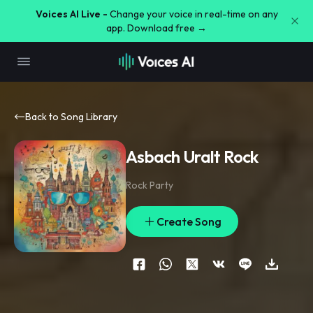
Voices AI Live -
Change your voice in real-time on any
app. Download free →
Back to Song Library
Asbach Uralt Rock
Rock Party
Create Song