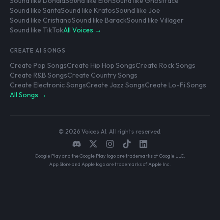
Sound like Donald
Sound like Elon
Sound like Ghostface
Sound like Santa
Sound like Kratos
Sound like Joe
Sound like Cristiano
Sound like Barack
Sound like Villager
Sound like TikTok
All Voices →
CREATE AI SONGS
Create Pop Songs
Create Hip Hop Songs
Create Rock Songs
Create R&B Songs
Create Country Songs
Create Electronic Songs
Create Jazz Songs
Create Lo-Fi Songs
All Songs →
© 2026 Voices AI. All rights reserved.
Google Play and the Google Play logo are trademarks of Google LLC.
App Store and Apple logo are trademarks of Apple Inc.