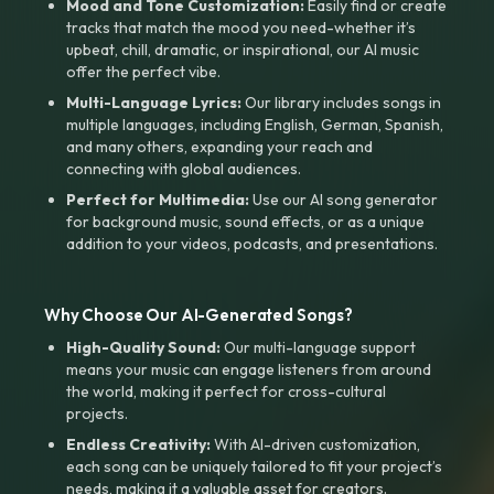
Mood and Tone Customization:
Easily find or create
tracks that match the mood you need-whether it’s
upbeat, chill, dramatic, or inspirational, our AI music
offer the perfect vibe.
Multi-Language Lyrics:
Our library includes songs in
multiple languages, including English, German, Spanish,
and many others, expanding your reach and
connecting with global audiences.
Perfect for Multimedia:
Use our AI song generator
for background music, sound effects, or as a unique
addition to your videos, podcasts, and presentations.
Why Choose Our AI-Generated Songs?
High-Quality Sound:
Our multi-language support
means your music can engage listeners from around
the world, making it perfect for cross-cultural
projects.
Endless Creativity:
With AI-driven customization,
each song can be uniquely tailored to fit your project’s
needs, making it a valuable asset for creators.