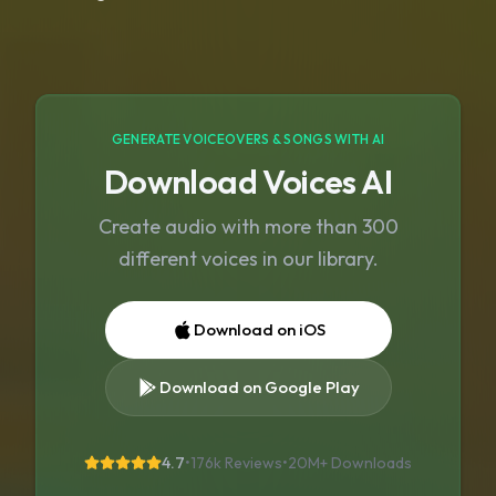
GENERATE VOICEOVERS & SONGS WITH AI
Download Voices AI
Create audio with more than 300
different voices in our library.
Download on iOS
Download on Google Play
4.7
•
176k Reviews
•
20M+
Downloads