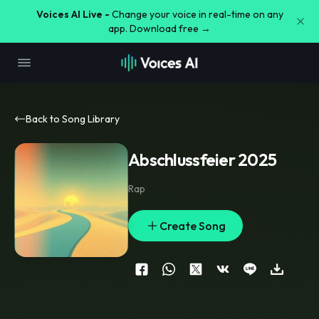
Voices AI Live -
Change your voice in real-time on any
app. Download free →
Back to Song Library
Abschlussfeier 2025
Rap
Create Song