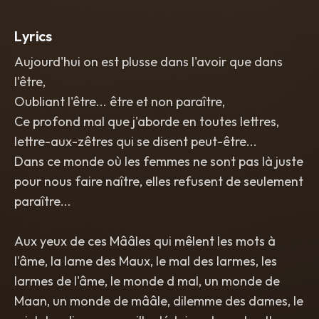
control. Natural French diction
,
no
accent. Organic and fluid phrasing.
Lyrics
[STYLE_MUSICAL_VERSION_2] Style:
Intimate piano-vocal performance
,
Aujourd'hui on est plusse dans l'avoir que dans
warm grand piano
,
acoustic
l'être,
resonance.
[INDICATIONS_VOIX_VERSION_2]
Oubliant l'être... être et non paraître,
Vocals: Male tenor
,
25-year-old
Ce profond mal que j'aborde en toutes lettres,
timbre. Modern R&B vocal style: airy
,
lettre-aux-zêtres qui se disent peut-être...
crystalline
,
and velvety. Extremely
gentle
,
caressing the notes with
Dans ce monde où les femmes ne sont pas là juste
tenderness. Pure
,
liquid
,
and softly
pour nous faire naître, elles refusent de seulement
brilliant tone. Intensely intimate
,
no
audience noise.
paraître...
Aux yeux de ces Mââles qui mêlent les mots à
l'âme, la lame des Maux, le mal des larmes, les
larmes de l'âme, le monde d mal, un monde de
Maan, un monde de mââle, dilemme des dames, le