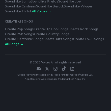
Sound like Santa
Sound like Kratos
Sound like Joe
Sound like Cristiano
Sound like Barack
Sound like Villager
Sound like TikTok
All Voices →
CREATE AI SONGS
Create Pop Songs
Create Hip Hop Songs
Create Rock Songs
Create R&B Songs
Create Country Songs
Create Electronic Songs
Create Jazz Songs
Create Lo-Fi Songs
All Songs →
© 2026 Voices AI. All rights reserved.
Google Play and the Google Play logo are trademarks of Google LLC.
App Store and Apple logo are trademarks of Apple Inc.