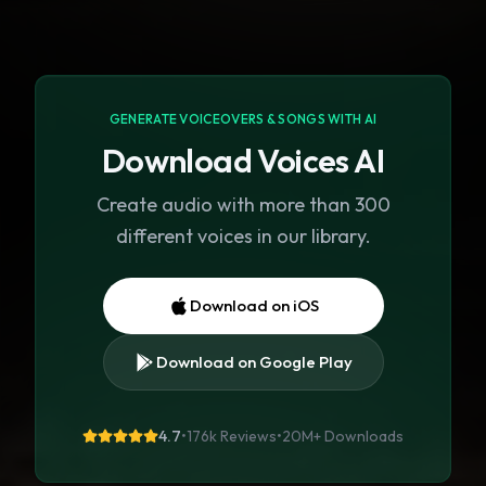
GENERATE VOICEOVERS & SONGS WITH AI
Download Voices AI
Create audio with more than 300
different voices in our library.
Download on iOS
Download on Google Play
4.7
•
176k Reviews
•
20M+
Downloads