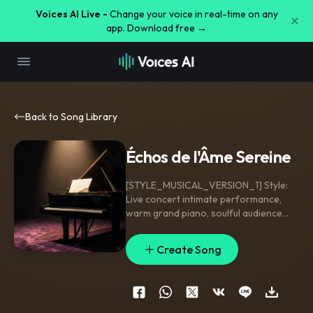
Voices AI Live -
Change your voice in real-time on any
app. Download free →
Back to Song Library
Échos de l'Âme Sereine
[STYLE_MUSICAL_VERSION_1] Style:
Live concert intimate performance
,
warm grand piano
,
soulful audience
response.
[INDICATIONS_VOIX_VERSION_1]
Create Song
Vocals: Male tenor
,
25-year-old
timbre. Modern R&B vocal quality:
breathy
,
ultra-smooth
,
and clear. Soft
,
honeyed
,
and light. A youthful
,
intimate
,
and comforting delivery with effortless