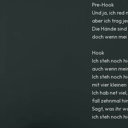
Pre-Hook
Und ja, ich red 
aber ich trag j
Die Hände sind 
doch wenn mei K
Hook
Ich steh noch hi
auch wenn mein
Ich steh noch h
mit vier kleine
Ich hab net viel
fall zehnmal hi
Sagt, was ihr wo
ich steh noch hie