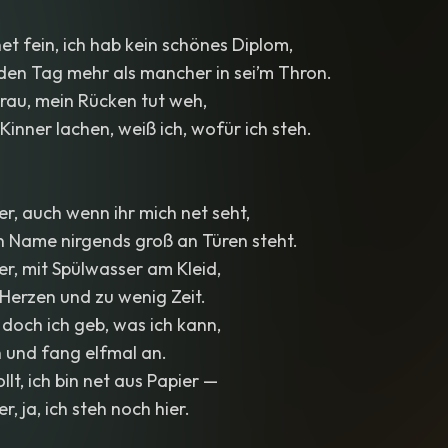
net fein, ich hab kein schönes Diplom,
eden Tag mehr als mancher in sei’m Thron.
rau, mein Rücken tut weh,
inner lachen, weiß ich, wofür ich steh.
er, auch wenn ihr mich net seht,
 Name nirgends groß an Türen steht.
ier, mit Spülwasser am Kleid,
n Herzen und zu wenig Zeit.
, doch ich geb, was ich kann,
n und fang elfmal an.
llt, ich bin net aus Papier —
r, ja, ich steh noch hier.