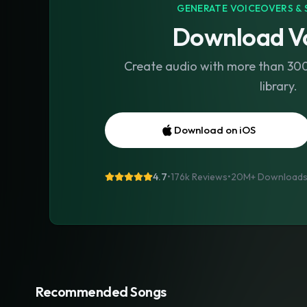
GENERATE VOICEOVERS & 
Download Vo
Create audio with more than 300 
library.
Download on iOS
4.7
•
176k Reviews
•
20M+
Download
Recommended Songs