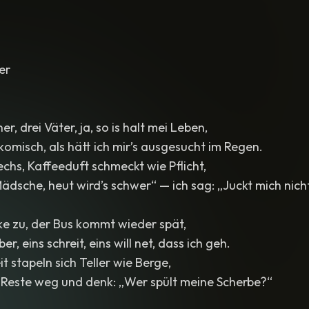
Trap-Überladung. Gefühl: Tellerwäscherin nach einer lange
Kinder im Herzen
,
Tränen in der Kehle
,
Würde in der Stimme
er
er, drei Väter, ja, so is halt mei Leben,
komisch, als hätt ich mir’s ausgesucht im Regen.
chs, Kaffeeduft schmeckt wie Pflicht,
Mädsche, heut wird’s schwer“ — ich sag: „Juckt mich nich
cke zu, der Bus kommt wieder spät,
er, eins schreit, eins will net, dass ich geh.
t stapeln sich Teller wie Berge,
e Reste weg und denk: „Wer spült meine Scherbe?“