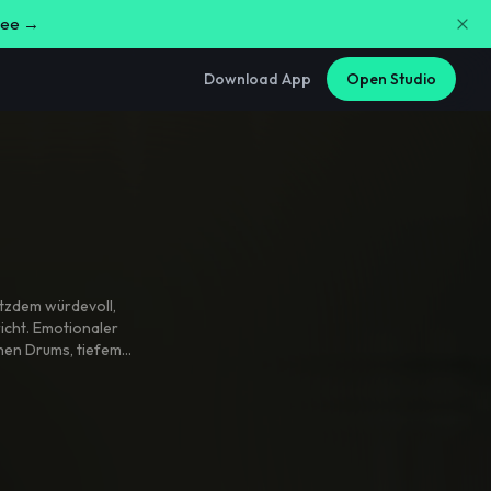
free →
Download App
Open Studio
otzdem würdevoll
,
richt. Emotionaler
hen Drums
,
tiefem
arre und viel Raum
iert: leicht heiser
,
d herzzerreißend
 Trotz und echter
el-Anklang
,
aber
tte
,
keine harte