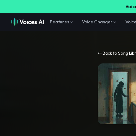
Voice
Features
Voice Changer
Voic
Back to Song Lib