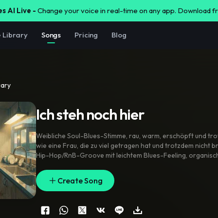
s AI Live -
Change your voice in real-time on any app. Download 
e Library
Songs
Pricing
Blog
rary
Ich steh noch hier
Weibliche Soul-Blues-Stimme
,
rau
,
warm
,
erschöpft und tr
wie eine Frau
,
die zu viel getragen hat und trotzdem nicht b
Hip-Hop/RnB-Groove mit leichtem Blues-Feeling
,
organisc
aber weichem Bass
,
warmen Rhodes-Chords
,
dezenter Git
für Stimme. Delivery ehrlich
,
bodenständig
,
nicht perfekt pol
Create Song
manchmal fast gesprochen
,
dann im Refrain groß
,
offen un
gesungen. Strophen halb gesungen
,
halb erzählt
,
mit müdem
Alltagsschwere. Refrain stark
,
schwingend
,
soulig
,
mit Gosp
modern. Tempo ca. 82–88 BPM. Keine übertriebene Pop-Glä