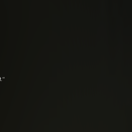
n Schicht
,
vier
.
t.“