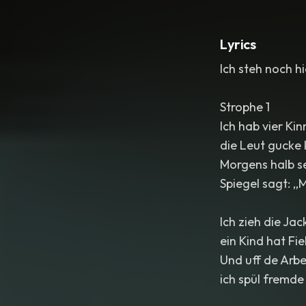
Lyrics
Ich steh noch hi
Strophe 1
Ich hab vier Kinn
die Leut gucke 
Morgens halb se
Spiegel sagt: „
Ich zieh die Ja
ein Kind hat Fieb
Und uff de Arbei
ich spül fremd