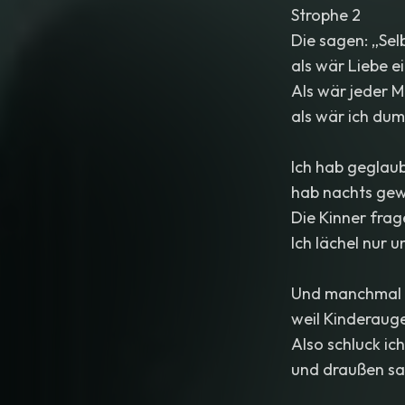
Strophe 2
Die sagen: „Sel
als wär Liebe e
Als wär jeder M
als wär ich du
Ich hab geglaub
hab nachts gew
Die Kinner frag
Ich lächel nur u
Und manchmal wi
weil Kinderaug
Also schluck ic
und draußen sag