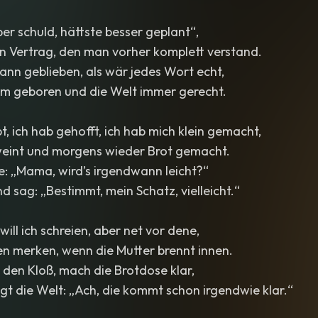
ber schuld, hättste besser geplant“,
in Vertrag, den man vorher komplett verstand.
ann geblieben, als wär jedes Wort echt,
mm geboren und die Welt immer gerecht.
t, ich hab gehofft, ich hab mich klein gemacht,
eint und morgens wieder Brot gemacht.
e: „Mama, wird’s irgendwann leicht?“
nd sag: „Bestimmt, mein Schatz, vielleicht.“
ll ich schreien, aber net vor dene,
en merken, wenn die Mutter brennt innen.
h den Kloß, mach die Brotdose klar,
t die Welt: „Ach, die kommt schon irgendwie klar.“