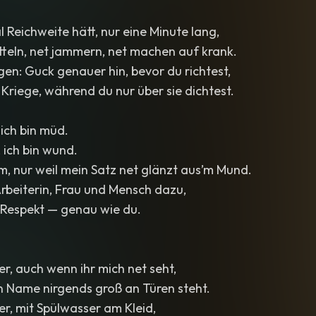
 Reichweite hätt, nur eine Minute lang,
tteln, net jammern, net machen auf krank.
gen: Guck genauer hin, bevor du richtest,
riege, während du nur über sie dichtest.
, ich bin müd.
g, ich bin wund.
m, nur weil mein Satz net glänzt aus’m Mund.
 Arbeiterin, Frau und Mensch dazu,
 Respekt — genau wie du.
er, auch wenn ihr mich net seht,
 Name nirgends groß an Türen steht.
ier, mit Spülwasser am Kleid,