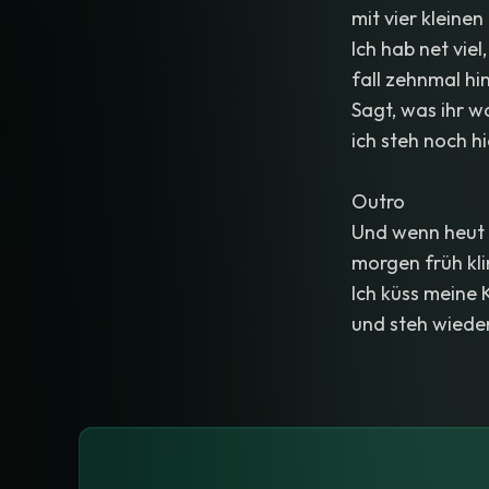
mit vier kleine
Ich hab net viel
fall zehnmal hi
Sagt, was ihr wo
ich steh noch hie
Outro
Und wenn heut k
morgen früh kl
Ich küss meine 
und steh wieder