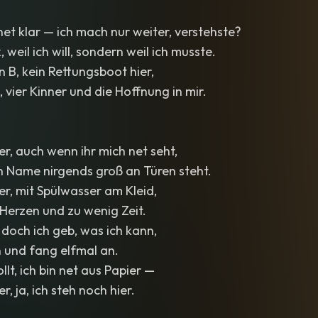
et klar — ich mach nur weiter, verstehste?
k, weil ich will, sondern weil ich musste.
n B, kein Rettungsboot hier,
 vier Kinner und die Hoffnung in mir.
er, auch wenn ihr mich net seht,
 Name nirgends groß an Türen steht.
ier, mit Spülwasser am Kleid,
n Herzen und zu wenig Zeit.
, doch ich geb, was ich kann,
n und fang elfmal an.
llt, ich bin net aus Papier —
r, ja, ich steh noch hier.