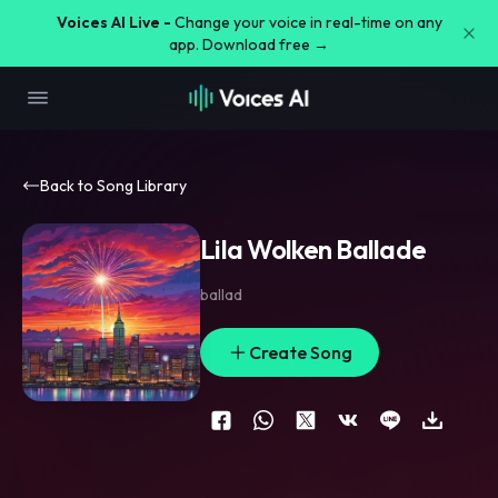
Voices AI Live -
Change your voice in real-time on any
app. Download free →
Back to Song Library
Lila Wolken Ballade
ballad
Create Song