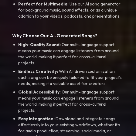
Perfect for Multimedia:
Use our AI song generator
for background music, sound effects, or as a unique
addition to your videos, podcasts, and presentations.
Why Choose Our AI-Generated Songs?
High-Quality Sound:
Our multi-language support
means your music can engage listeners from around
the world, making it perfect for cross-cultural
projects.
Endless Creativity:
With AI-driven customization,
each song can be uniquely tailored to fit your project’s
needs, making it a valuable asset for creators.
Global Accessibility:
Our multi-language support
means your music can engage listeners from around
the world, making it perfect for cross-cultural
projects.
Easy Integration:
Download and integrate songs
effortlessly into your existing workflows, whether it’s
for audio production, streaming, social media, or