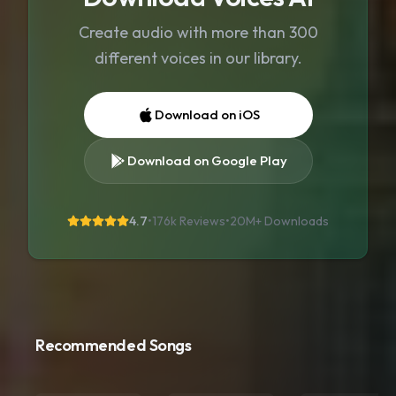
Create audio with more than 300
different voices in our library.
Download on iOS
Download on Google Play
4.7
•
176k Reviews
•
20M+
Downloads
Recommended Songs