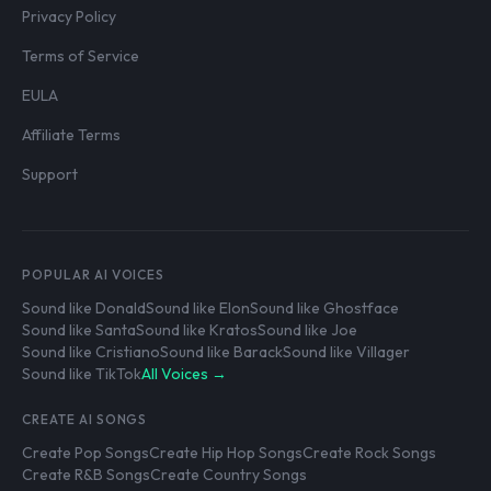
Privacy Policy
Terms of Service
EULA
Affiliate Terms
Support
POPULAR AI VOICES
Sound like Donald
Sound like Elon
Sound like Ghostface
Sound like Santa
Sound like Kratos
Sound like Joe
Sound like Cristiano
Sound like Barack
Sound like Villager
Sound like TikTok
All Voices →
CREATE AI SONGS
Create Pop Songs
Create Hip Hop Songs
Create Rock Songs
Create R&B Songs
Create Country Songs