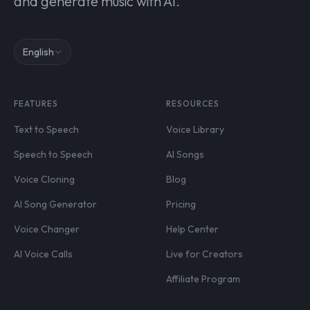
and generate music with AI.
English
FEATURES
RESOURCES
Text to Speech
Voice Library
Speech to Speech
AI Songs
Voice Cloning
Blog
AI Song Generator
Pricing
Voice Changer
Help Center
AI Voice Calls
Live for Creators
Affiliate Program