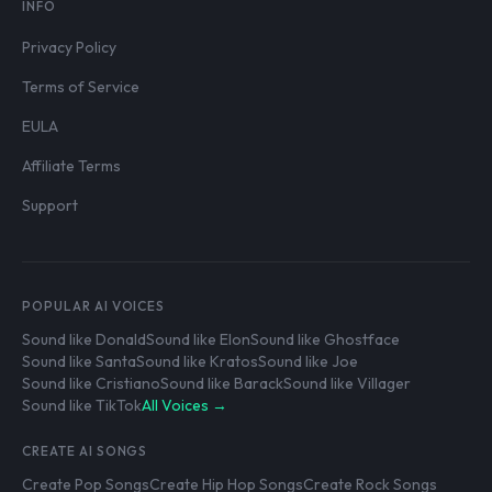
INFO
Privacy Policy
Terms of Service
EULA
Affiliate Terms
Support
POPULAR AI VOICES
Sound like Donald
Sound like Elon
Sound like Ghostface
Sound like Santa
Sound like Kratos
Sound like Joe
Sound like Cristiano
Sound like Barack
Sound like Villager
Sound like TikTok
All Voices →
CREATE AI SONGS
Create Pop Songs
Create Hip Hop Songs
Create Rock Songs