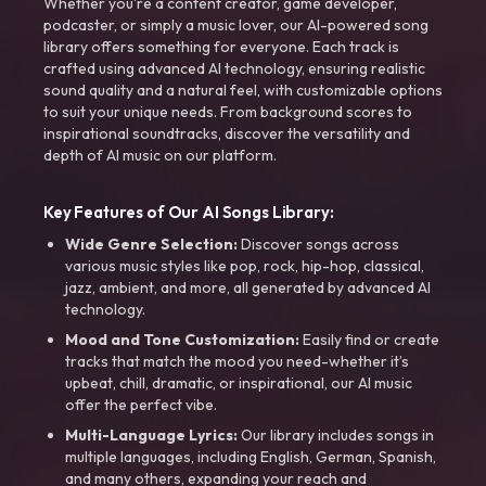
Whether you're a content creator, game developer,
podcaster, or simply a music lover, our AI-powered song
library offers something for everyone. Each track is
crafted using advanced AI technology, ensuring realistic
sound quality and a natural feel, with customizable options
to suit your unique needs. From background scores to
inspirational soundtracks, discover the versatility and
depth of AI music on our platform.
Key Features of Our AI Songs Library:
Wide Genre Selection:
Discover songs across
various music styles like pop, rock, hip-hop, classical,
jazz, ambient, and more, all generated by advanced AI
technology.
Mood and Tone Customization:
Easily find or create
tracks that match the mood you need-whether it’s
upbeat, chill, dramatic, or inspirational, our AI music
offer the perfect vibe.
Multi-Language Lyrics:
Our library includes songs in
multiple languages, including English, German, Spanish,
and many others, expanding your reach and