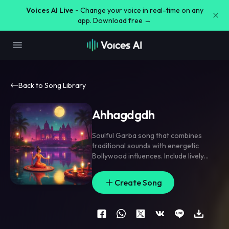
Voices AI Live -
Change your voice in real-time on any
app. Download free →
Back to Song Library
Ahhagdgdh
Soulful Garba song that combines
traditional sounds with energetic
Bollywood influences. Include lively
tabla
,
dhol
,
and manjira
,
featuring male
and female vocals. Celebration
,
Create Song
devotion