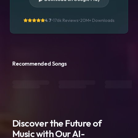
4.7
•
176k Reviews
•
20M+
Downloads
Recommended Songs
Discover the Future of
Music with Our AI-