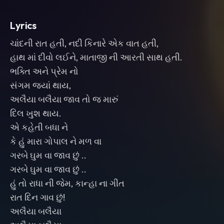
Lyrics
ચાંદની રાત હતી, નદી કિનારે એક વાત હતી,
હાથ માં દીવો લઈને, માતાજી ની આરતી સાથ હતી.
ભક્તિ અને પ્રેમ નો
સંગમ જ્યાં થાય,
અલૈયા બલૈયા જાવ તો જ મારું
દિલ ખુશ થાય.
એ કહેતી બધા ને
કે હું મારા ગોપાલ ને મળ વા
ગરબે ઘુમ વા જાવ છું ..
ગરબે ઘુમ વા જાવ છું ..
હું તો રાધા ની જેમ, કાન્હા ના ગીત
રાત દિન ગાવ છું!
અલૈયા બલૈયા