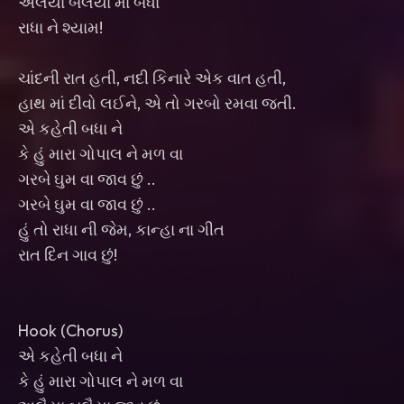
અલૈયા બલૈયા મા બધા
રાધા ને શ્યામ!
ચાંદની રાત હતી, નદી કિનારે એક વાત હતી,
હાથ માં દીવો લઈને, એ તો ગરબો રમવા જતી.
એ કહેતી બધા ને
કે હું મારા ગોપાલ ને મળ વા
ગરબે ઘુમ વા જાવ છું ..
ગરબે ઘુમ વા જાવ છું ..
હું તો રાધા ની જેમ, કાન્હા ના ગીત
રાત દિન ગાવ છું!
Hook (Chorus)
એ કહેતી બધા ને
કે હું મારા ગોપાલ ને મળ વા