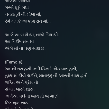
અલૈયા બલૈયા
ગરબે ઘૂમે બધા
નવરાત્રી ની મોજ માં,
રંગે ચમકે આકાશ રાત માં...
અ લૈ યા બ લૈ યા, નાચો દિલ થી.
આ નિર્દોષ રાત મા
અંબે માં નો પણ સાથ છે.
(Female)
ચાંદની રાત હતી, નદી કિનારે એક વાત હતી,
હાથ માં દીવો લઈને, માતાજી ની આરતી સાથ હતી.
ભક્તિ અને પ્રેમ નો
સંગમ જ્યાં થાય,
અલૈયા બલૈયા જાવ તો જ મારું
દિલ ખુશ થાય.