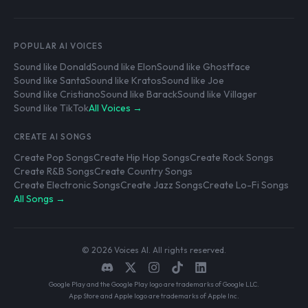
POPULAR AI VOICES
Sound like Donald
Sound like Elon
Sound like Ghostface
Sound like Santa
Sound like Kratos
Sound like Joe
Sound like Cristiano
Sound like Barack
Sound like Villager
Sound like TikTok
All Voices →
CREATE AI SONGS
Create Pop Songs
Create Hip Hop Songs
Create Rock Songs
Create R&B Songs
Create Country Songs
Create Electronic Songs
Create Jazz Songs
Create Lo-Fi Songs
All Songs →
© 2026 Voices AI. All rights reserved.
Google Play and the Google Play logo are trademarks of Google LLC.
App Store and Apple logo are trademarks of Apple Inc.