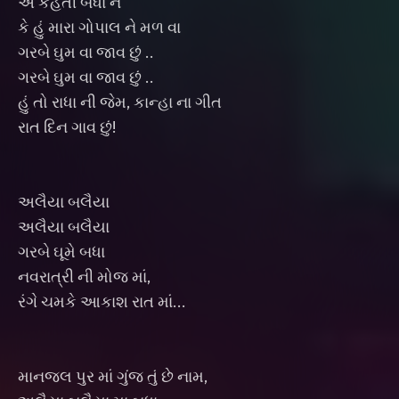
એ કહેતી બધા ને
કે હું મારા ગોપાલ ને મળ વા
ગરબે ઘુમ વા જાવ છું ..
ગરબે ઘુમ વા જાવ છું ..
હું તો રાધા ની જેમ, કાન્હા ના ગીત
રાત દિન ગાવ છું!
અલૈયા બલૈયા
અલૈયા બલૈયા
ગરબે ઘૂમે બધા
નવરાત્રી ની મોજ માં,
રંગે ચમકે આકાશ રાત માં...
માનજલ પુર માં ગુંજ તું છે નામ,