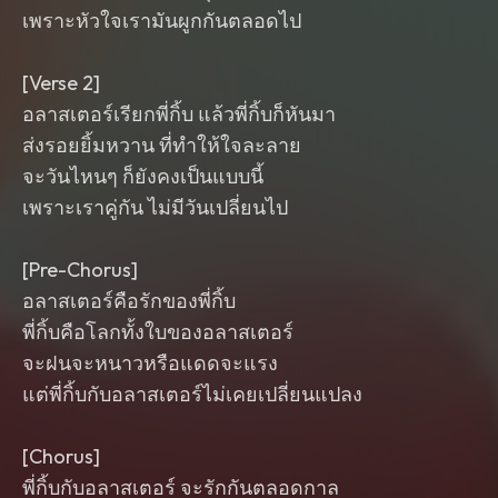
เพราะหัวใจเรามันผูกกันตลอดไป
[Verse 2]
อลาสเตอร์เรียกพี่กิ้บ แล้วพี่กิ้บก็หันมา
ส่งรอยยิ้มหวาน ที่ทำให้ใจละลาย
จะวันไหนๆ ก็ยังคงเป็นแบบนี้
เพราะเราคู่กัน ไม่มีวันเปลี่ยนไป
[Pre-Chorus]
อลาสเตอร์คือรักของพี่กิ้บ
พี่กิ้บคือโลกทั้งใบของอลาสเตอร์
จะฝนจะหนาวหรือแดดจะแรง
แต่พี่กิ้บกับอลาสเตอร์ไม่เคยเปลี่ยนแปลง
[Chorus]
พี่กิ้บกับอลาสเตอร์ จะรักกันตลอดกาล