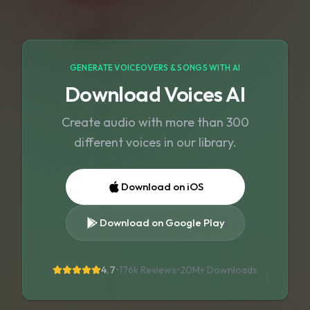
GENERATE VOICEOVERS & SONGS WITH AI
Download Voices AI
Create audio with more than 300
different voices in our library.
Download on iOS
Download on Google Play
4.7
•
176k Reviews
•
20M+
Downloads