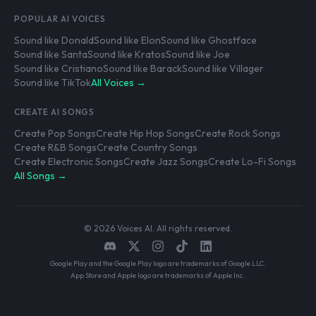
POPULAR AI VOICES
Sound like Donald
Sound like Elon
Sound like Ghostface
Sound like Santa
Sound like Kratos
Sound like Joe
Sound like Cristiano
Sound like Barack
Sound like Villager
Sound like TikTok
All Voices →
CREATE AI SONGS
Create Pop Songs
Create Hip Hop Songs
Create Rock Songs
Create R&B Songs
Create Country Songs
Create Electronic Songs
Create Jazz Songs
Create Lo-Fi Songs
All Songs →
© 2026 Voices AI. All rights reserved.
Google Play and the Google Play logo are trademarks of Google LLC.
App Store and Apple logo are trademarks of Apple Inc.