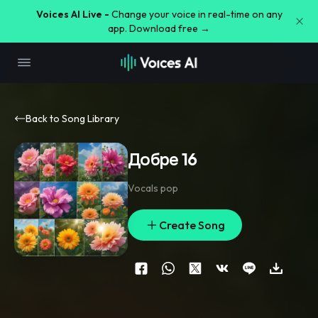
Voices AI Live -
Change your voice in real-time on any
app. Download free →
Back to Song Library
Добре 16
Vocals pop
Create Song