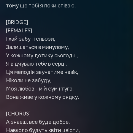
тому ще тобі я поки співаю.
[BRIDGE]
[FEMALES]
І хай забуті сльози,
Залишаться в минулому,
У кожному дотику сьогодні,
Я відчуваю тебе в серці.
Ця мелодія звучатиме навік,
Ніколи не забуду,
Моя любов - мій сум і туга,
Вона живе у кожному рядку.
[CHORUS]
А знаєш, все буде добре,
Навколо будуть квіти цвісти,