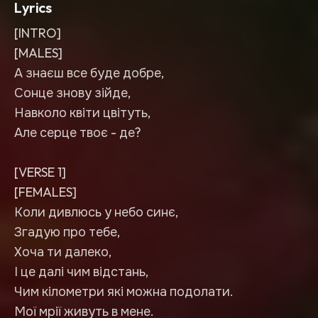
Lyrics
[INTRO]
[MALES]
А знаєш все буде добре,
Сонце знову зійде,
Навколо квіти цвітуть,
Але серце твоє - де?
[VERSE 1]
[FEMALES]
Коли дивлюсь у небо синє,
Згадую про тебе,
Хоча ти далеко,
І це далі чим відстань,
Чим кілометри які можна подолати.
Мої мрії живуть в мене.