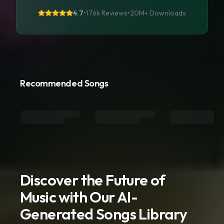
4.7
•
176k Reviews
•
20M+
Downloads
Recommended Songs
Discover the Future of
Music with Our AI-
Generated Songs Library