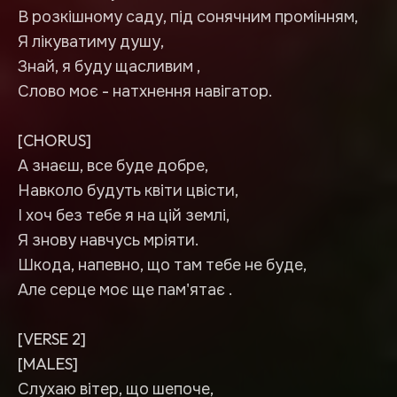
В розкішному саду, під сонячним промінням,
Я лікуватиму душу,
Знай, я буду щасливим ,
Слово моє - натхнення навігатор.
[CHORUS]
А знаєш, все буде добре,
Навколо будуть квіти цвісти,
І хоч без тебе я на цій землі,
Я знову навчусь мріяти.
Шкода, напевно, що там тебе не буде,
Але серце моє ще пам'ятає .
[VERSE 2]
[MALES]
Слухаю вітер, що шепоче,