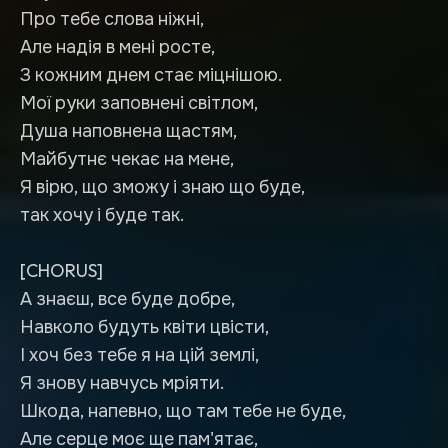
Про тебе слова ніжні,
Але надія в мені росте,
З кожним днем стає міцнішою.
Мої руки заповнені світлом,
Душа наповнена щастям,
Майбутнє чекає на мене,
Я вірю, що зможу і знаю що буде,
так хочу і буде так.
[CHORUS]
А знаєш, все буде добре,
Навколо будуть квіти цвісти,
І хоч без тебе я на цій землі,
Я знову навчусь мріяти.
Шкода, напевно, що там тебе не буде,
Але серце моє ще пам'ятає,