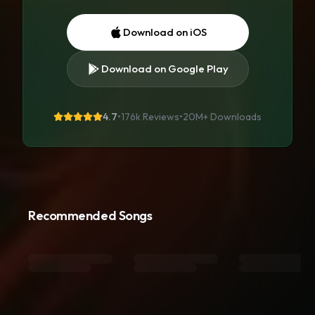
Download on iOS
Download on Google Play
4.7
•
176k Reviews
•
20M+
Downloads
Recommended Songs