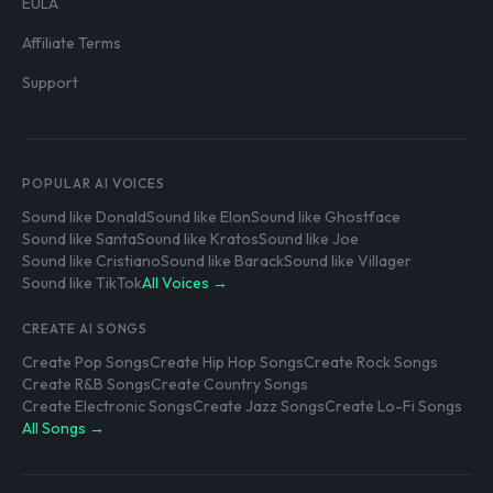
EULA
Affiliate Terms
Support
POPULAR AI VOICES
Sound like Donald
Sound like Elon
Sound like Ghostface
Sound like Santa
Sound like Kratos
Sound like Joe
Sound like Cristiano
Sound like Barack
Sound like Villager
Sound like TikTok
All Voices →
CREATE AI SONGS
Create Pop Songs
Create Hip Hop Songs
Create Rock Songs
Create R&B Songs
Create Country Songs
Create Electronic Songs
Create Jazz Songs
Create Lo-Fi Songs
All Songs →