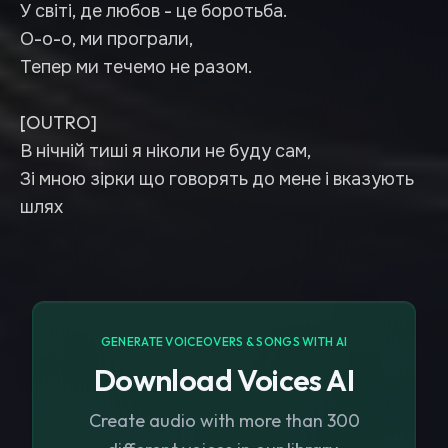
У світі, де любов - це боротьба.
О-о-о, ми програли,
Тепер ми течемо не разом.
[OUTRO]
В нічній тиші я ніколи не буду сам,
Зі мною зірки що говорять до мене і вказують
шлях
GENERATE VOICEOVERS & SONGS WITH AI
Download Voices AI
Create audio with more than 300