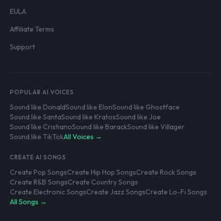
EULA
Affiliate Terms
Support
POPULAR AI VOICES
Sound like Donald
Sound like Elon
Sound like Ghostface
Sound like Santa
Sound like Kratos
Sound like Joe
Sound like Cristiano
Sound like Barack
Sound like Villager
Sound like TikTok
All Voices →
CREATE AI SONGS
Create Pop Songs
Create Hip Hop Songs
Create Rock Songs
Create R&B Songs
Create Country Songs
Create Electronic Songs
Create Jazz Songs
Create Lo-Fi Songs
All Songs →