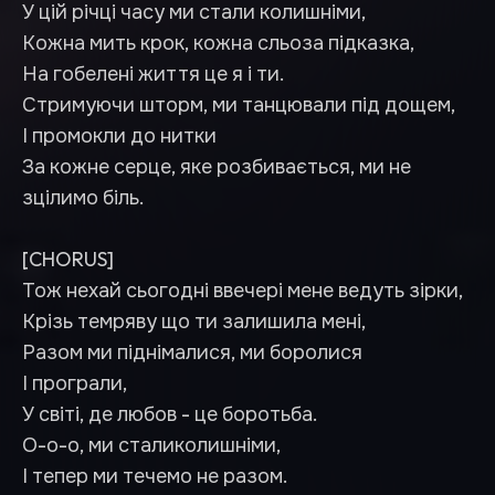
У цій річці часу ми стали колишніми,
Кожна мить крок, кожна сльоза підказка,
На гобелені життя це я і ти.
Стримуючи шторм, ми танцювали під дощем,
І промокли до нитки
За кожне серце, яке розбивається, ми не
зцілимо біль.
[CHORUS]
Тож нехай сьогодні ввечері мене ведуть зірки,
Крізь темряву що ти залишила мені,
Разом ми піднімалися, ми боролися
І програли,
У світі, де любов - це боротьба.
О-о-о, ми сталиколишніми,
І тепер ми течемо не разом.