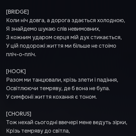
[BRIDGE]
Коли ніч довга, а дорога здається холодною,
Я знайдемо шукаю слів невимовних,
З кожним ударом серця мій дух стикається,
У цій подорожі життя ми більше не стоїмо
пліч-о-пліч.
[HOOK]
Разом ми танцювали, крізь злети і падіння,
Освітлюючи темряву, де б вона не була.
У симфонії життя кохання є тоном.
[CHORUS]
Тож нехай сьогодні ввечері мене ведуть зірки,
Крізь темряву до світла,