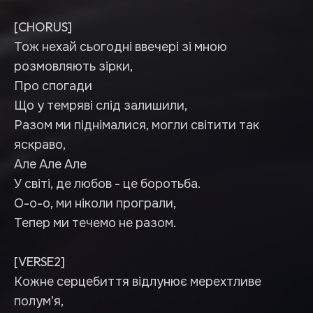
[CHORUS]
Тож нехай сьогодні ввечері зі мною
розмовляють зірки,
Про спогади
Що у темряві слід залишили,
Разом ми піднімалися, могли світити так
яскраво,
Але Але Але
У світі, де любов - це боротьба.
О-о-о, ми ніколи програли,
Тепер ми течемо не разом.
[VERSE2]
Кожне серцебиття відлунює мерехтливе
полум'я,