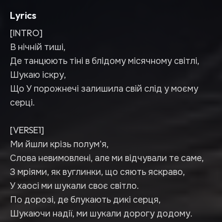
Lyrics
[INTRO]
В нічній тиші,
Де танцюють тіні в блідому місячному світлі,
Шукаю іскру,
Що У порожнечі залишила свій слід у моєму
серці.
[VERSE1]
Ми йшли крізь полум'я,
Слова невимовлені, але ми відчували те саме,
З мріями, як вуглинки, що сяють яскраво,
У хаосі ми шукали своє світло.
По дорозі, де блукають дикі серця,
Шукаючи надії, ми шукали дорогу додому.