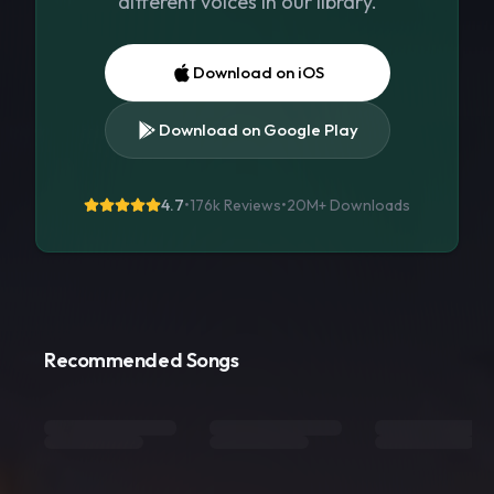
different voices in our library.
Download on iOS
Download on Google Play
4.7
•
176k Reviews
•
20M+
Downloads
Recommended Songs