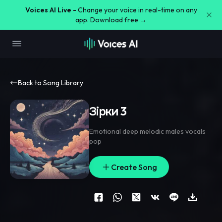
Voices AI Live -
Change your voice in real-time on any
app. Download free →
Back to Song Library
Зірки 3
Emotional deep melodic males vocals
pop
Create Song